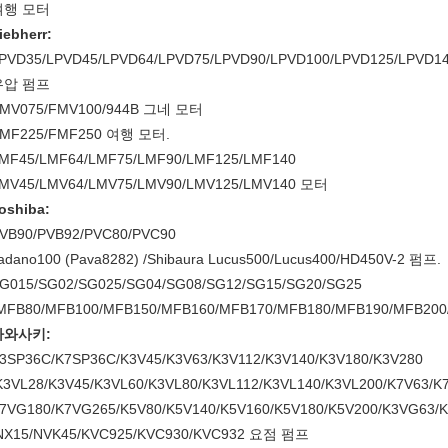
여행 모터
iebherr:
PVD35/LPVD45/LPVD64/LPVD75/LPVD90/LPVD100/LPVD125/LPVD1
유압 펌프
MV075/FMV100/944B 그네 모터
MF225/FMF250 여행 모터.
MF45/LMF64/LMF75/LMF90/LMF125/LMF140
MV45/LMV64/LMV75/LMV90/LMV125/LMV140 모터
oshiba:
VB90/PVB92/PVC80/PVC90
adano100 (Pava8282) /Shibaura Lucus500/Lucus400/HD450V-2 펌프.
G015/SG02/SG025/SG04/SG08/SG12/SG15/SG20/SG25
MFB80/MFB100/MFB150/MFB160/MFB170/MFB180/MFB190/MFB20
가와사키:
3SP36C/K7SP36C/K3V45/K3V63/K3V112/K3V140/K3V180/K3V280
K3VL28/K3V45/K3VL60/K3VL80/K3VL112/K3VL140/K3VL200/K7V63/K
7VG180/K7VG265/K5V80/K5V140/K5V160/K5V180/K5V200/K3VG63/K
NX15/NVK45/KVC925/KVC930/KVC932 요점 펌프