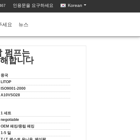
인용문을 요구하세요
Korean
467
주세요
뉴스
압 펌프는
 분해합니다
중국
LITOP
ISO9001-2000
A10VSO28
1 세트
negotiable
OEM 패킹/중립 패킹
1-5 일
T / T, 웨스트 유니온, 페이팔