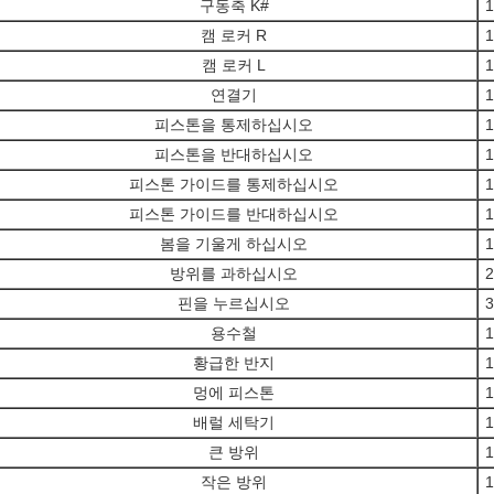
구동축 K#
1
캠 로커 R
1
캠 로커 L
1
연결기
1
피스톤을 통제하십시오
1
피스톤을 반대하십시오
1
피스톤 가이드를 통제하십시오
1
피스톤 가이드를 반대하십시오
1
봄을 기울게 하십시오
1
방위를 과하십시오
2
핀을 누르십시오
3
용수철
1
황급한 반지
1
멍에 피스톤
1
배럴 세탁기
1
큰 방위
1
작은 방위
1