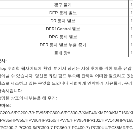
갱구 물개
1
DFR 통제 벨브
1
DR 통제 벨브
1
DFR1Control 벨브
1
DRG 통제 벨브
1
DFR 통제 벨브 누출 증거
1
물개 장비
1
묘사:
Litop 수리학 웹사이트에 환영. 여기서 당신은 시장 후에를 위한 보충 유압
찾아낼 수 있습니다. 당신은 유압 펌프 부속에 관하여 어떠한 필요라도 있
비스로 제조하고 있는 무엇을 느낍니다 저희에게 연락하게 자유롭게, 우리
만족시킵니다.
고명한 상표의 대부분을 해 우리:
고마쓰:
C200-6/PC200-7/HPV95/PC300-6/PC300-7/KMF40/KMF90/KMF160
PV35/HPV55/HPV90/HPV160/HPV75/HPV95/HPV132/HPV140/HPV165 
/PC200-7 PC300-6/PC300-7 PC360-7 PC400-7) PC30UU/PC35MR/PC