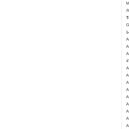
M
/
T
G
A
A
A
4
A
A
A
A
A
A
A
A
A