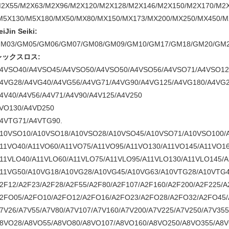
2X55/M2X63/M2X96/M2X120/M2X128/M2X146/M2X150/M2X170/M2
M5X130/M5X180/MX50/MX80/MX150/MX173/MX200/MX250/MX450/
eiJin Seiki:
M03/GM05/GM06/GM07/GM08/GM09/GM10/GM17/GM18/GM20/GM
レックスロス:
4VSO40/A4VSO45/A4VSO50/A4VSO50/A4VSO56/A4VSO71/A4VSO12
4VG28/A4VG40/A4VG56/A4VG71/A4VG90/A4VG125/A4VG180/A4VG2
4V40/A4V56/A4V71/A4V90/A4V125/A4V250
VO130/A4VD250
4VTG71/A4VTG90.
10VSO10/A10VSO18/A10VSO28/A10VSO45/A10VSO71/A10VSO100/
11VO40/A11VO60/A11VO75/A11VO95/A11VO130/A11VO145/A11VO1
11VLO40/A11VLO60/A11VLO75/A11VLO95/A11VLO130/A11VLO145/
11VG50/A10VG18/A10VG28/A10VG45/A10VG63/A10VTG28/A10VTG
2F12/A2F23/A2F28/A2F55/A2F80/A2F107/A2F160/A2F200/A2F225/A
2FO05/A2FO10/A2FO12/A2FO16/A2FO23/A2FO28/A2FO32/A2FO45/
7V26/A7V55/A7V80/A7V107/A7V160/A7V200/A7V225/A7V250/A7V355
8VO28/A8VO55/A8VO80/A8VO107/A8VO160/A8VO250/A8VO355/A8