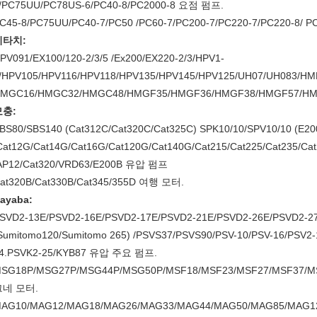
/PC75UU/PC78US-6/PC40-8/PC2000-8 요점 펌프.
C45-8/PC75UU/PC40-7/PC50 /PC60-7/PC200-7/PC220-7/PC220-8/ 
히타치:
PV091/EX100/120-2/3/5 /Ex200/EX220-2/3/HPV1-
/HPV105/HPV116/HPV118/HPV135/HPV145/HPV125/UH07/UH083/HM
MGC16/HMGC32/HMGC48/HMGF35/HMGF36/HMGF38/HMGF57/HMT36
모충:
BS80/SBS140 (Cat312C/Cat320C/Cat325C) SPK10/10/SPV10/10 (E2
Cat12G/Cat14G/Cat16G/Cat120G/Cat140G/Cat215/Cat225/Cat235/Cat
AP12/Cat320/VRD63/E200B 유압 펌프
at320B/Cat330B/Cat345/355D 여행 모터.
ayaba:
SVD2-13E/PSVD2-16E/PSVD2-17E/PSVD2-21E/PSVD2-26E/PSVD2-27
Sumitomo120/Sumitomo 265) /PSVS37/PSVS90/PSV-10/PSV-16/PSV2-
4.PSVK2-25/KYB87 유압 주요 펌프.
SG18P/MSG27P/MSG44P/MSG50P/MSF18/MSF23/MSF27/MSF37/MS
그네 모터.
AG10/MAG12/MAG18/MAG26/MAG33/MAG44/MAG50/MAG85/MAG1