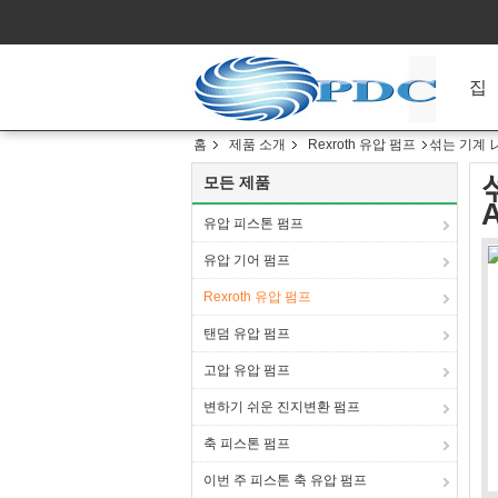
집
홈
제품 소개
Rexroth 유압 펌프
섞는 기계 レ
모든 제품
유압 피스톤 펌프
유압 기어 펌프
Rexroth 유압 펌프
탠덤 유압 펌프
고압 유압 펌프
변하기 쉬운 진지변환 펌프
축 피스톤 펌프
이번 주 피스톤 축 유압 펌프