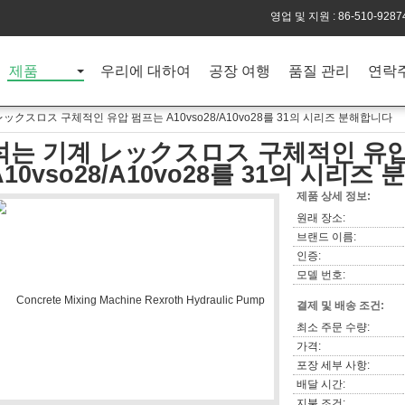
영업 및 지원 :
86-510-9287
제품
우리에 대하여
공장 여행
품질 관리
연락
ックスロス 구체적인 유압 펌프는 A10vso28/A10vo28를 31의 시리즈 분해합니다
섞는 기계 レックスロス 구체적인 유
A10vso28/A10vo28를 31의 시리즈
제품 상세 정보:
원래 장소:
브랜드 이름:
인증:
모델 번호:
결제 및 배송 조건:
최소 주문 수량:
가격:
포장 세부 사항:
배달 시간:
지불 조건: