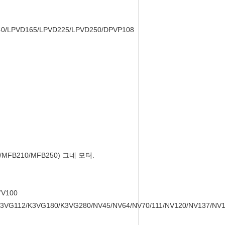
40/LPVD165/LPVD225/LPVD250/DPVP108
0/MFB210/MFB250) 그네 모터.
7V100
3VG112/K3VG180/K3VG280/NV45/NV64/NV70/111/NV120/NV137/NV