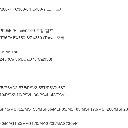
PC300-7 PC300-8/PC400-7 그네 모터
PK055 /Hitachi1100 요점 펌프
FA EX550-3/ZX330 /Travel 모터
00B/MS180)
245 (Cat963/Cat973/Cat993)
E/PSVD2-57E/PSV2-55T/PSV2-63T
10/PSV2-16/PSVL-36/PSVL-42/PSVL-
F46/MSF52/MSF53/MSF56/MSF85/MSF89/MSF170/MSF200/MSF23
20/MAG150/MAG170/MAG200/MAG230VP