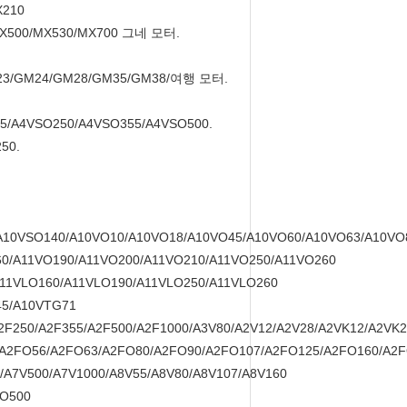
X210
MX500/MX530/MX700 그네 모터.
23/GM24/GM28/GM35/GM38/여행 모터.
5/A4VSO250/A4VSO355/A4VSO500.
50.
A10VSO140/A10VO10/A10VO18/A10VO45/A10VO60/A10VO63/A10VO
60/A11VO190/A11VO200/A11VO210/A11VO250/A11VO260
A11VLO160/A11VLO190/A11VLO250/A11VLO260
45/A10VTG71
2F250/A2F355/A2F500/A2F1000/A3V80/A2V12/A2V28/A2VK12/A2VK
A2FO56/A2FO63/A2FO80/A2FO90/A2FO107/A2FO125/A2FO160/A2F
/A7V500/A7V1000/A8V55/A8V80/A8V107/A8V160
VO500