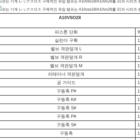
A10VSO28
피스톤 단화
9
실린더 구획
1
벨브 격판덮개 L
1
벨브 격판덮개 R
1
벨브 격판덮개 M
1
리테이너 격판덮개
1
공 가이드
1
구동축 P#
1
구동축 K#
1
구동축 S#
1
구동축 P#
1
구동축 S#
1
구동축
1