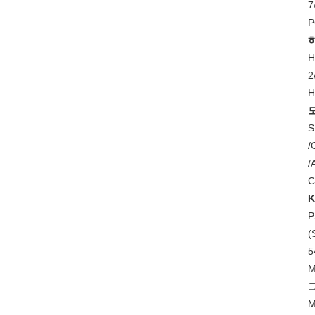
7
P
H
2
H
S
/
/
C
K
P
(
5
M
M