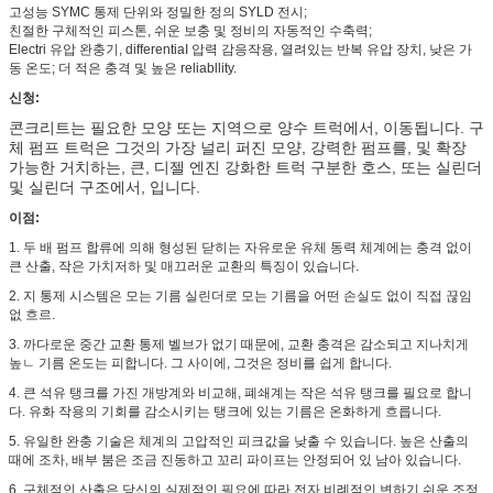
고성능 SYMC 통제 단위와 정밀한 정의 SYLD 전시;
친절한 구체적인 피스톤, 쉬운 보충 및 정비의 자동적인 수축력;
Electri 유압 완충기, differentiaI 압력 감응작용, 열려있는 반복 유압 장치, 낮은 가
동 온도; 더 적은 충격 및 높은 reliabllity.
신청:
콘크리트는 필요한 모양 또는 지역으로 양수 트럭에서, 이동됩니다. 구
체 펌프 트럭은 그것의 가장 널리 퍼진 모양, 강력한 펌프를, 및 확장
가능한 거치하는, 큰, 디젤 엔진 강화한 트럭 구분한 호스, 또는 실린더
및 실린더 구조에서, 입니다.
이점:
1. 두 배 펌프 합류에 의해 형성된 닫히는 자유로운 유체 동력 체계에는 충격 없이
큰 산출, 작은 가치저하 및 매끄러운 교환의 특징이 있습니다.
2. 지 통제 시스템은 모는 기름 실린더로 모는 기름을 어떤 손실도 없이 직접 끊임
없 흐르.
3. 까다로운 중간 교환 통제 벨브가 없기 때문에, 교환 충격은 감소되고 지나치게
높ㄴ 기름 온도는 피합니다. 그 사이에, 그것은 정비를 쉽게 합니다.
4. 큰 석유 탱크를 가진 개방계와 비교해, 폐쇄계는 작은 석유 탱크를 필요로 합니
다. 유화 작용의 기회를 감소시키는 탱크에 있는 기름은 온화하게 흐릅니다.
5. 유일한 완충 기술은 체계의 고압적인 피크값을 낮출 수 있습니다. 높은 산출의
때에 조차, 배부 붐은 조금 진동하고 꼬리 파이프는 안정되어 있 남아 있습니다.
6. 구체적인 산출은 당신의 실제적인 필요에 따라 전자 비례적인 변하기 쉬운 조정