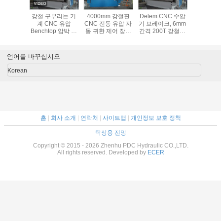
스톤 펌프
강철 구부리는 기
4000mm 강철판
Delem CNC 수압
유압 피스
는
계 CNC 유압
CNC 전동 유압 자
기 브레이크, 6mm
Tokiwa
/115/172
Benchtop 압박 브
동 귀환 제어 장치
간격 200T 강철판
23/
해합니다
레이크 안전
체계를 가진 세로
벤더
10000KN
로 연결되는 압박
1000T/6000mm
브레이크 기계
언어를 바꾸십시오
Korean
홈
|
회사 소개
|
연락처
|
사이트맵
|
개인정보 보호 정책
탁상용 전망
Copyright © 2015 - 2026 Zhenhu PDC Hydraulic CO.,LTD.
All rights reserved. Developed by
ECER