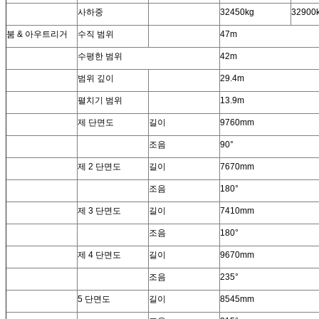
사하중
32450kg
32900
붐 & 아우트리거
수직 범위
47m
수평한 범위
42m
범위 깊이
29.4m
펼치기 범위
13.9m
제 단면도
길이
9760mm
조음
90°
제 2 단면도
길이
7670mm
조음
180°
제 3 단면도
길이
7410mm
조음
180°
제 4 단면도
길이
9670mm
조음
235°
5 단면도
길이
8545mm