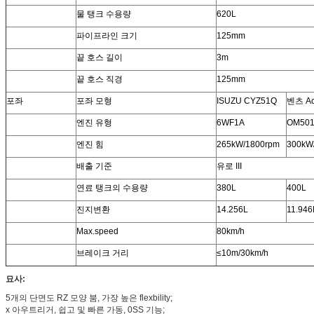
물 탱크 수용량
620L
파이프라인 크기
125mm
끝 호스 길이
3m
끝 호스 직경
125mm
포좌
포좌 모형
ISUZU CYZ51Q
벤츠 Ac
엔진 유형
6WF1A
OM501L
엔진 힘
265kW/1800rpm
300kW
배출 기준
유로 III
연료 탱크의 수용량
380L
400L
진지변환
14.256L
11.946
Max.speed
80km/h
브레이크 거리
≤10m/30km/h
묘사:
5개의 단면도 RZ 모양 붐, 가장 높은 flexbility;
x 아우트리거, 쉽고 및 빠른 가동, 0SS 기능;