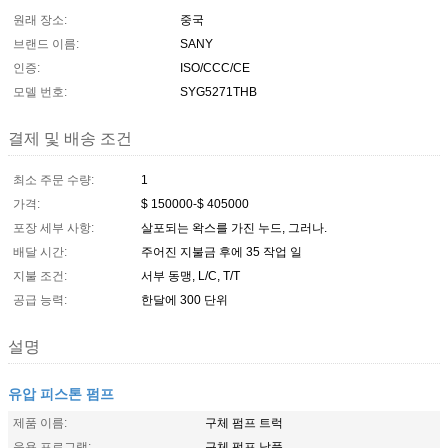
원래 장소:
중국
브랜드 이름:
SANY
인증:
ISO/CCC/CE
모델 번호:
SYG5271THB
결제 및 배송 조건
최소 주문 수량:
1
가격:
$ 150000-$ 405000
포장 세부 사항:
살포되는 왁스를 가진 누드, 그러나.
배달 시간:
주어진 지불금 후에 35 작업 일
지불 조건:
서부 동맹, L/C, T/T
공급 능력:
한달에 300 단위
설명
유압 피스톤 펌프
제품 이름:
구체 펌프 트럭
응용 프로그램:
구체 펌프 납품