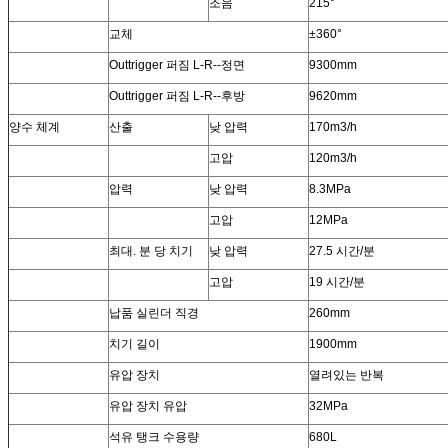
조음
215°
교체
±360°
Outtrigger 퍼짐 L-R--정면
9300mm
Outtrigger 퍼짐 L-R--후방
9620mm
양수 체계
산출
낮 압력
170m3/h
고압
120m3/h
압력
낮 압력
8.3MPa
고압
12MPa
최대. 분 당 치기
낮 압력
27.5 시간/분
고압
19 시간/분
납품 실린더 직경
260mm
치기 길이
1900mm
유압 장치
열려있는 반복
유압 장치 유압
32MPa
석유 탱크 수용량
680L