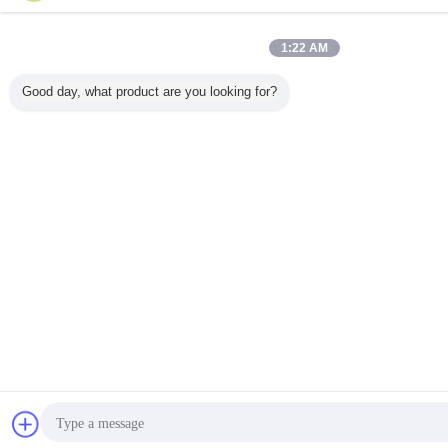
1:22 AM
Good day, what product are you looking for?
잡담
견