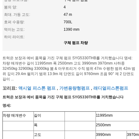
붐의 양:
4
최대. 가동 고도:
47 m
호퍼 수용량:
700L
먹이는 고도:
1390 mm
하이 라이트:
구체 펌프 차량
트럭은 보장과 예비 품목을 가진 구체 펌프 SYG5330THB를 거치했습니다 명세:
차량 매개변수 길이 11995mm 폭 2500mm 고도 3990mm 3970mm 사하중
32450kg 32900kg 33000kg 붐 & 아우트리거 수직 범위 47m 수평한 범위 42m 범
위 깊이 29.4m 펼치기 범위 13.9m 제 단면도 길이 9760mm 조음 90° 제 2 단면도
길이 ...
액시얼 피스톤 펌프
가변용량형펌프
래디얼피스톤펌프
꼬리표:
,
,
트럭은 보장과 예비 품목을 가진 구체 펌프 SYG5330THB를 거치했습니다
명세:
차량 매개변수
길이
11995mm
폭
2500mm
고도
3990mm
3970