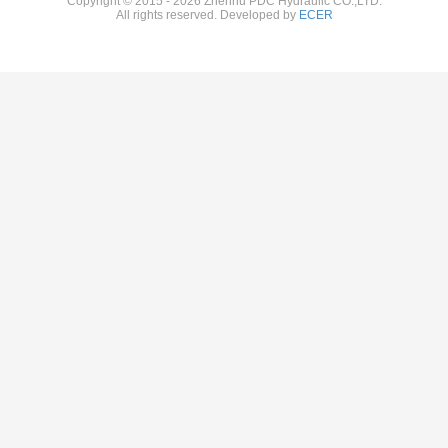
Copyright © 2015 - 2026 Zhenhu PDC Hydraulic CO.,LTD.
All rights reserved. Developed by
ECER