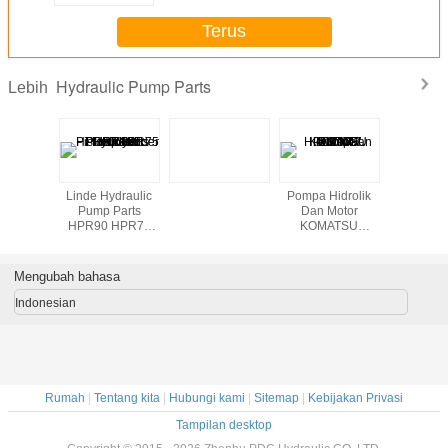
Terus
Hydraulic Pump Parts
Lebih
 Botol
Linde Hydraulic
Pompa Hidrolik
Lifting ja
idrolik
Pump Parts
Dan Motor
hydraulic
HPR90 HPR75
KOMATSU
HPR105 HPR160
PC200-7 SWING
Piston Cylinder
MOTOR
Block
Mengubah bahasa
Indonesian
Rumah
|
Tentang kita
|
Hubungi kami
|
Sitemap
|
Kebijakan Privasi
Tampilan desktop