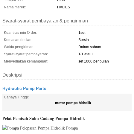
Tempat asal:
Cina
Nama merek:
HALIES
Syarat-syarat pembayaran & pengiriman
Kuantitas min Order:
1set
Kemasan rincian:
Bersih
Waktu pengiriman:
Dalam saham
Syarat-syarat pembayaran:
T/T atau l
Menyediakan kemampuan:
set 1000 per bulan
Deskripsi
Hydraulic Pump Parts
Cahaya Tinggi:
motor pompa hidrolik
Pelat Pemisah Suku Cadang Pompa Hidrolik