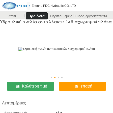
Zhenhu PDC Hydraulic CO.,LTD
Σπίτι
Προϊόντα
Περίπου εμείς
Γύρος εργοστασίων
>>
Υδραυλική αντλία ανταλλακτικών διαχωρισμού πλάκα
Καλύτερη τιμή
επαφή
Λεπτομέρειες