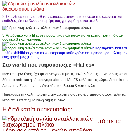
2: Οι άνθρωποι της αποθήκης εμπορευμάτων με το σύνολο της ενέργειας και
επιδέξιος, έτσι στέλνουμε τα μέρη σας γρηγορότερα και ακριβή.
3: Αποδοτικό και affiliative προσωπικό πωλήσεων για να καταστήσει τη διαταγή
σας ακριβή και γρήγορη.
4: Παρευρισκόμαστε σε
πολύ exhibithion για να κοινοποιήσουμε κάθε χρόνο σε περισσότερο πελάτη την
επιχείρησή μας (Halies).
Στο warld που παρουσιάζει: «Halies»
ince καθιερωμένος, έχουμε συνεργαστεί με τις πολύ διάσημες επιχειρήσεις και οι
δύο στο σπίτι και η κύρια αγορά abroad.HALIES καλύπτει τις χώρες Amercia της
Ασίας, της Ευρώπης, της Αφρικής, του Βορρά & νότου κ.λπ.
Παρέχουμε την καλή ποιότητα την άριστη ποιότητα & υπηρεσία στους πελάτες,
κερδίσαμε επίσης μια καλή φήμη ευρέως.
Η διαδικασία συσκευασίας:
πάρτε
τα
μέρη σας από τη μεγάλη αποθήκη