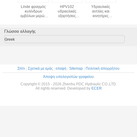
τριβής
Linde φραγμός
HPV102
Υδραυλικές
Ανυψωτ
ακτικών
κυλίνδρων
υδραυλικές
αντλίες και
γρύλοι μ
λικών
εμβόλων μερών
εξαρτήσεις
κινητήρες
υδραυλ
λιών
HPR90 HPR75
επισκευής
KOMATSU
αντλί
HPR105 HPR160
υδραυλικών
PC200-7 MOTOR
υδραυλικών
αντλιών μερών
SWING
Γλώσσα αλλαγής
αντλιών
εκσκαφέων για
EX200 - 5
Greek
Σπίτι
|
Σχετικά με εμάς
|
επαφή
|
Sitemap
|
Πολιτική απορρήτου
Άποψη υπολογιστών γραφείου
Copyright © 2015 - 2026 Zhenhu PDC Hydraulic CO.,LTD.
All rights reserved. Developed by
ECER