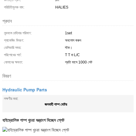
উৎপত্তি স্থল:
চীন
পরিচিতিমুলক নাম:
HALIES
প্রদান
ন্যূনতম চাহিদার পরিমাণ:
1set
প্যাকেজিং বিবরণ:
অবলোপ করুন
ডেলিভারি সময়:
স্টক।
পরিশোধের শর্ত:
T T বা L/C
যোগানের ক্ষমতা:
প্রতি মাসে 1000 সেট
বিবরণ
Hydraulic Pump Parts
লক্ষণীয় করা:
জলবাহী পাম্প মোটর
হাইড্রোলিক পাম্প খুচরা যন্ত্রাংশ বিচ্ছেদ প্লেট