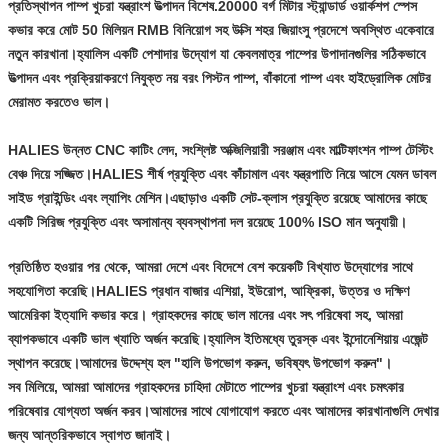
প্রতিস্থাপন পাম্প খুচরা যন্ত্রাংশ উত্পাদন বিশেষ.20000 বর্গ মিটার স্ট্যান্ডার্ড ওয়ার্কশপ স্পেস
কভার করে মোট 50 মিলিয়ন RMB বিনিয়োগ সহ উক্সি শহর জিয়াংসু প্রদেশে অবস্থিত একেবারে
নতুন কারখানা।হ্যালিস একটি পেশাদার উদ্যোগ যা কেবলমাত্র পাম্পের উপাদানগুলির সঠিকভাবে
উত্পাদন এবং প্রক্রিয়াকরণে নিযুক্ত নয় বরং পিস্টন পাম্প, বাঁকানো পাম্প এবং হাইড্রোলিক মোটর
মেরামত করতেও ভাল।
HALIES উন্নত CNC কাটিং লেদ, সংশ্লিষ্ট অক্জিলিয়ারী সরঞ্জাম এবং মাল্টিফাংশন পাম্প টেস্টিং
বেঞ্চ দিয়ে সজ্জিত।HALIES শীর্ষ প্রযুক্তি এবং কাঁচামাল এবং যন্ত্রপাতি নিয়ে আসে যেমন ডাবল
সাইড গ্রাইন্ডিং এবং ল্যাপিং মেশিন।এছাড়াও একটি সেট-ক্লাস প্রযুক্তি রয়েছে আমাদের কাছে
একটি সিরিজ প্রযুক্তি এবং অসামান্য ব্যবস্থাপনা দল রয়েছে 100% ISO মান অনুযায়ী।
প্রতিষ্ঠিত হওয়ার পর থেকে, আমরা দেশে এবং বিদেশে বেশ কয়েকটি বিখ্যাত উদ্যোগের সাথে
সহযোগিতা করেছি।HALIES প্রধান বাজার এশিয়া, ইউরোপ, আফ্রিকা, উত্তর ও দক্ষিণ
আমেরিকা ইত্যাদি কভার করে। গ্রাহকদের কাছে ভাল মানের এবং সৎ পরিষেবা সহ, আমরা
ব্যাপকভাবে একটি ভাল খ্যাতি অর্জন করেছি।হ্যালিস ইতিমধ্যে তুরস্ক এবং ইন্দোনেশিয়ায় এজেন্ট
স্থাপন করেছে।আমাদের উদ্দেশ্য হল "হালি উপভোগ করুন, ভবিষ্যৎ উপভোগ করুন"।
সব মিলিয়ে, আমরা আমাদের গ্রাহকদের চাহিদা মেটাতে পাম্পের খুচরা যন্ত্রাংশ এবং চমৎকার
পরিষেবার যোগ্যতা অর্জন করব।আমাদের সাথে যোগাযোগ করতে এবং আমাদের কারখানাগুলি দেখার
জন্য আন্তরিকভাবে স্বাগত জানাই।