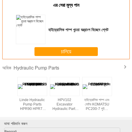
এর সেরা মূল্য পান
হাইড্রোলিক পাম্প খুচরা যন্ত্রাংশ বিচ্ছেদ প্লেট
চালিয়ে
Hydraulic Pump Parts
অধিক
পাম্প খুচরা
Linde Hydraulic
HPV102
হাইড্রোলিক পাম্প এবং
Lifting ja
ঘর্ষণ প্লেট
Pump Parts
Excavator
মোটর KOMATSU
hydraulic
HPR90 HPR75
Hydraulic Parts
PC200-7 সুইজিং
HPR105 HPR160
Hydraulic Pump
মোটর
Piston Cylinder
Repair Kits For
Block
EX200 - 5
ভাষা পরিবর্তন করুন
Bengali