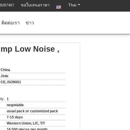
ขอใบเสนอราคา
Thai
-9287467
ติดต่อเรา
ข่าว
ump Low Noise ,
China
Jinle
CE, ISO9001
ty:
1
negotiable
usual pack or customized pack
7-15 days
Western Union, L/C, T/T
16,500 pieces per month