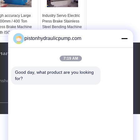
gh accuracy Large
Industry Servo Electric
00mm / 400 Ton
Press Brake Stainless
ess Brake Machine
Steel Bending Machine
th ISO
125T / 4000mm
pistonhydraulicpump.com
์โรงงาน
รายชื่อผู้ติดต่อ
แผนผังเว็บไซต์
7:19 AM
Good day, what product are you looking 
for?
insheng Industrial Zone,luoshe town,wuxi
city of china
test@maoyt.com