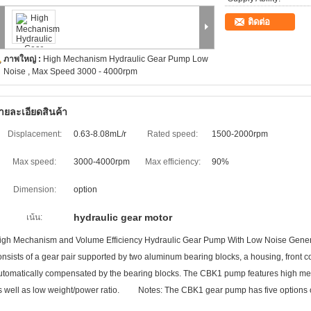
ติดต่อ
ภาพใหญ่ :
High Mechanism Hydraulic Gear Pump Low
Noise , Max Speed 3000 - 4000rpm
ายละเอียดสินค้า
Displacement:
0.63-8.08mL/r
Rated speed:
1500-2000rpm
Max speed:
3000-4000rpm
Max efficiency:
90%
Dimension:
option
hydraulic gear motor
เน้น:
igh Mechanism and Volume Efficiency Hydraulic Gear Pump With Low Noise Ge
onsists of a gear pair supported by two aluminum bearing blocks, a housing, front c
utomatically compensated by the bearing blocks. The CBK1 pump features high mec
s well as low weight/power ratio. Notes: The CBK1 gear pump has five options of i