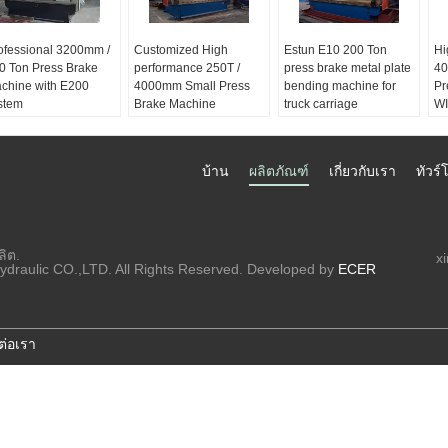
ofessional 3200mm /
Customized High
Estun E10 200 Ton
Hi
0 Ton Press Brake
performance 250T /
press brake metal plate
40
chine with E200
4000mm Small Press
bending machine for
Pr
stem
Brake Machine
truck carriage
WI
บ้าน
ผลิตภัณฑ์
เกี่ยวกับเรา
ทัวร
ลิต.
x
draulic CO.,LTD. All Rights Reserved. Developed by
ECER
ต่อเรา