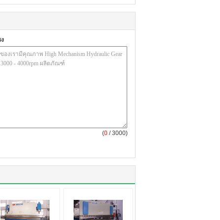
รง
(
0
/ 3000)