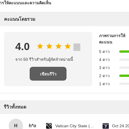
ารให้คะแนนและความคิดเห็น
คะแนนโดยรวม
ภาพรวมการให้
คะแนน
4.0
5 ดาว
จาก 50 รีวิวสําหรับผู้จัดจําหน่ายนี้
4 ดาว
3 ดาว
เขียนรีวิว
2 ดาว
1 ดาว
รีวิวทั้งหมด
H
h*o
Vatican City State (Holy See)
Oct 24.2