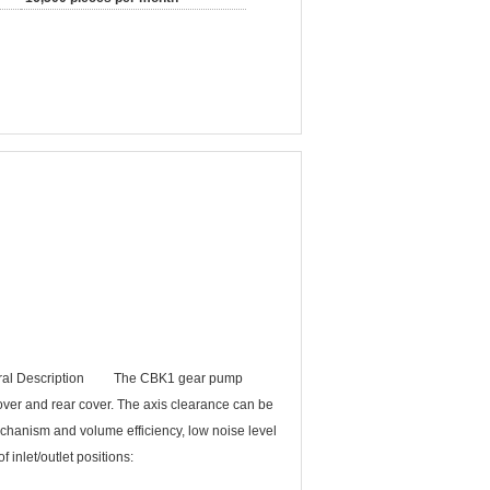
neral Description The CBK1 gear pump
over and rear cover. The axis clearance can be
hanism and volume efficiency, low noise level
nlet/outlet positions: