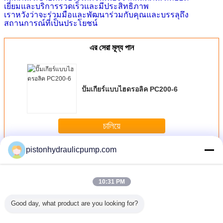
เยี่ยมและบริการรวดเร็วและมีประสิทธิภาพ
เราหวังว่าจะร่วมมือและพัฒนาร่วมกับคุณและบรรลุถึง
สถานการณ์ที่เป็นประโยชน์
এর সেরা মূল্য পান
ปั๊มเกียร์แบบไฮดรอลิค PC200-6
চালিয়ে
pistonhydraulicpump.com
Hydraulic Gear Pumps
มากกว่า
10:31 PM
Good day, what product are you looking for?
์แบบไฮดรอ
Professional
Customized High
Estun E10 200
Hydraulic
B / E320
3200mm / 100
performance 250T
Ton press brake
Danfoss