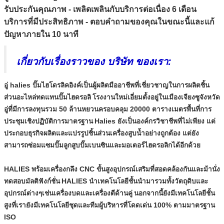
รับประกันคุณภาพ - เพลิดเพลินกับบริการต่อเนื่อง 6 เดือน
บริการที่มีประสิทธิภาพ - ตอบคำถามของคุณในขณะนี้และแก้
ปัญหาภายใน 10 นาที
เกี่ยวกับเรื่องราวของ บริษัท ของเรา:
อู่ halies ปั๊มไฮโดรลิคอิงค์เป็นผู้ผลิตมืออาชีพที่เชี่ยวชาญในการผลิตชิ้น
ส่วนอะไหล่ทดแทนปั๊มไฮดรอลิ
โรงงานใหม่เอี่ยมตั้งอยู่ในเมืองเจียงซูจังหวัด
อู่ที่มีการลงทุนรวม 50 ล้านหยวนครอบคลุม 20000 ตารางเมตรพื้นที่การ
ประชุมเชิงปฏิบัติการมาตรฐาน
Halies ยังเป็นองค์กรวิชาชีพที่ไม่เพียง แต่
ประกอบธุรกิจผลิตและแปรรูปชิ้นส่วนเครื่องสูบน้ำอย่างถูกต้อง แต่ยัง
สามารถซ่อมแซมปั๊มลูกสูบปั๊มเบนซินและมอเตอร์ไฮดรอลิกได้อีกด้วย
HALIES พร้อมเครื่องกลึง CNC ขั้นสูงอุปกรณ์เสริมที่สอดคล้องกันและม้านั่ง
ทดสอบมัลติฟังก์ชั่น
HALIES นำเทคโนโลยีชั้นนำมารวมทั้งวัตถุดิบและ
อุปกรณ์ต่างๆเช่นเครื่องบดและเครื่องตีด้านคู่
นอกจากนี้ยังมีเทคโนโลยีชั้น
สูงที่เรายังมีเทคโนโลยีชุดและทีมผู้บริหารที่โดดเด่น 100% ตามมาตรฐาน
ISO