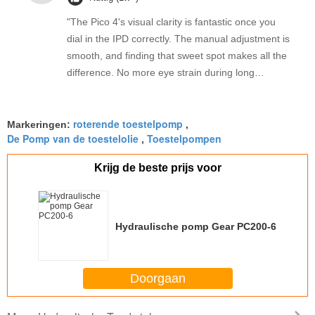
"The Pico 4's visual clarity is fantastic once you
dial in the IPD correctly. The manual adjustment is
smooth, and finding that sweet spot makes all the
difference. No more eye strain during long
sessions. Highly recommend taking the time to set
it up properly!""The Pico 4's visual clarity is
roterende toestelpomp
fantastic once you dial in the IPD correctly. The
Markeringen:
,
De Pomp van de toestelolie
Toestelpompen
,
manual adjustment is smooth, and finding that
sweet spot makes all the difference. No more eye
Krijg de beste prijs voor
strain during long sessions. Highly recommend
taking the time to set it up properly!""The Pico 4's
visual clarity is fantastic once you dial in the IPD
correctly. The manual adjustment is smooth, and
Hydraulische pomp Gear PC200-6
finding that sweet spot makes all the difference.
No more eye strain during long sessions. Highly
recommend taking the time to set it up
Doorgaan
properly!""The Pico 4's visual clarity is fantastic
once you dial in the IPD correctly. The manual