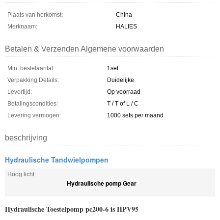
Plaats van herkomst:
China
Merknaam:
HALIES
Betalen & Verzenden Algemene voorwaarden
Min. bestelaantal:
1set
Verpakking Details:
Duidelijke
Levertijd:
Op voorraad
Betalingscondities:
T / T of L / C
Levering vermogen:
1000 sets per maand
beschrijving
Hydraulische Tandwielpompen
Hoog licht:
Hydraulische pomp Gear
Hydraulische Toestelpomp pc200-6 is HPV95