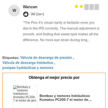
Wanzan
W
Útil (1w+)
"The Pico 4's visual clarity is fantastic once you
dial in the IPD correctly. The manual adjustment is
smooth, and finding that sweet spot makes all the
difference. No more eye strain during long
sessions. Highly recommend taking the time to set
it up properly!""The Pico 4's visual clarity is
Válvula de descarga de presión
fantastic once you dial in the IPD correctly. The
Etiquetas:
,
Válvula de descarga hidráulica
,
manual adjustment is smooth, and finding that
pompas hydráulicas y motores
sweet spot makes all the difference. No more eye
strain during long sessions. Highly recommend
Obtenga el mejor precio por
taking the time to set it up properly!""The Pico 4's
visual clarity is fantastic once you dial in the IPD
correctly. The manual adjustment is smooth, and
Bombas y motores hidráulicos
finding that sweet spot makes all the difference.
Komatsu PC200-7 el motor de
No more eye strain during long sessions. Highly
giro