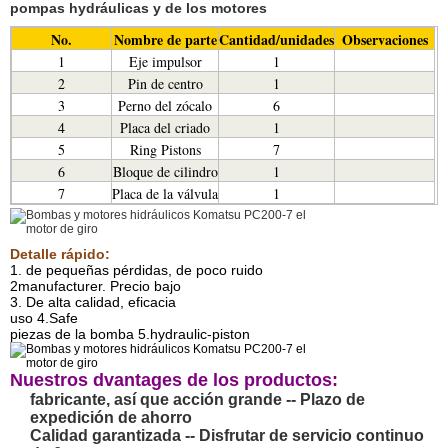
pompas hydráulicas y de los motores
No.
Nombre de parte
Cantidad/unidades
Observaciones
1
Eje impulsor
1
2
Pin de centro
1
3
Perno del zócalo
6
4
Placa del criado
1
5
Ring Pistons
7
6
Bloque de cilindro
1
7
Placa de la válvula
1
Detalle rápido:
1. de pequeñas pérdidas, de poco ruido
2manufacturer. Precio bajo
3. De alta calidad, eficacia
uso 4.Safe
piezas de la bomba 5.hydraulic-piston
Nuestros dvantages de los productos:
fabricante, así que acción grande -- Plazo de
expedición de ahorro
Calidad garantizada -- Disfrutar de servicio continuo