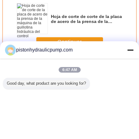
Hoja de corte de corte de la placa
de acero de la prensa de la
máquina de la guillotina
hidráulica del control
Continuar
pistonhydraulicpump.com
Bombas hidráulicas de engranajes
Más
6:47 AM
Good day, what product are you looking for?
dráulica
Profesional
Alta pequeña
Estun E10
Bomba 22
ranajes
máquina del freno
máquina
dobladora
engra
/E320
de la prensa de
modificada para
plateada de metal
hidráuli
3200m m/100
requisitos
del freno de la
picovoltio
toneladas con el
particulares del
prensa de 200
sistema E200
freno de la prensa
toneladas para el
Cambie la lengua
del rendimiento
carro del camión
250T/4000m m
Spanish