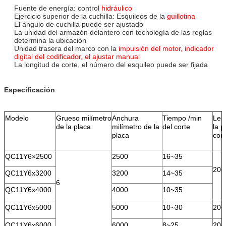
Fuente de energía: control
hidráulico
Ejercicio superior de la cuchilla: Esquileos de la
guillotina
El ángulo de cuchilla puede ser ajustado
La unidad del armazón delantero con tecnología de las reglas
determina la ubicación
Unidad trasera del marco con la
impulsión del motor, indicador
digital del codificador, el ajustar manual
La longitud de corte, el número del esquileo puede ser fijada
Especificación
Modelo
Grueso milímetro
Anchura
Tiempo /min
Len
de la placa
milímetro de la
del corte
la p
placa
cort
QC11Y6×2500
2500
16~35
20~
QC11Y6x3200
3200
14~35
6
QC11Y6x4000
4000
10~35
QC11Y6x5000
5000
10~30
20~
QC11Y6x6000
6000
8~25
20~