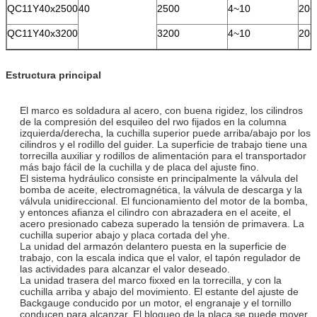
QC11Y40x2500
40
2500
4~10
20~
QC11Y40x3200
3200
4~10
20~
Estructura principal
El marco es soldadura al acero, con buena rigidez, los cilindros
de la compresión del esquileo del rwo fijados en la columna
izquierda/derecha, la cuchilla superior puede arriba/abajo por los
cilindros y el rodillo del guider. La superficie de trabajo tiene una
torrecilla auxiliar y rodillos de alimentación para el transportador
más bajo fácil de la cuchilla y de placa del ajuste fino.
El sistema hydráulico consiste en principalmente la válvula del
bomba de aceite, electromagnética, la válvula de descarga y la
válvula unidireccional. El funcionamiento del motor de la bomba,
y entonces afianza el cilindro con abrazadera en el aceite, el
acero presionado cabeza superado la tensión de primavera. La
cuchilla superior abajo y placa cortada del yhe.
La unidad del armazón delantero puesta en la superficie de
trabajo, con la escala indica que el valor, el tapón regulador de
las actividades para alcanzar el valor deseado.
La unidad trasera del marco fixxed en la torrecilla, y con la
cuchilla arriba y abajo del movimiento. El estante del ajuste de
Backgauge conducido por un motor, el engranaje y el tornillo
conducen para alcanzar. El bloqueo de la placa se puede mover