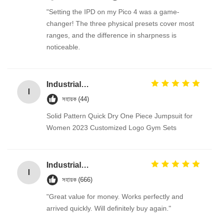
"Setting the IPD on my Pico 4 was a game-
changer! The three physical presets cover most
ranges, and the difference in sharpness is
noticeable.
Industrial Street Light pole machine / making equipment for Lamp post
I
সহায়ক (44)
Solid Pattern Quick Dry One Piece Jumpsuit for
Women 2023 Customized Logo Gym Sets
Industrial Street Light pole machine / making equipment for Lamp post
I
সহায়ক (666)
"Great value for money. Works perfectly and
arrived quickly. Will definitely buy again."