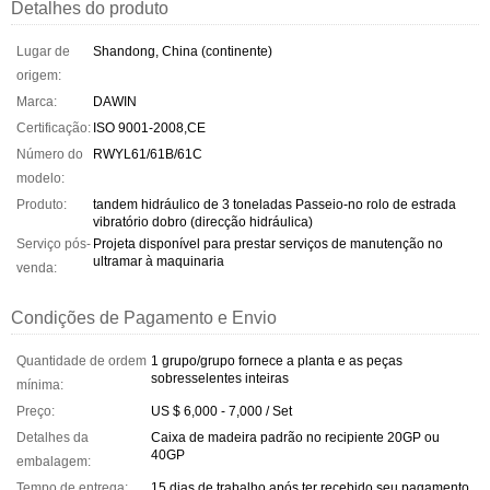
Detalhes do produto
Lugar de
Shandong, China (continente)
origem:
Marca:
DAWIN
Certificação:
ISO 9001-2008,CE
Número do
RWYL61/61B/61C
modelo:
Produto:
tandem hidráulico de 3 toneladas Passeio-no rolo de estrada
vibratório dobro (direcção hidráulica)
Serviço pós-
Projeta disponível para prestar serviços de manutenção no
ultramar à maquinaria
venda:
Condições de Pagamento e Envio
Quantidade de ordem
1 grupo/grupo fornece a planta e as peças
sobresselentes inteiras
mínima:
Preço:
US $ 6,000 - 7,000 / Set
Detalhes da
Caixa de madeira padrão no recipiente 20GP ou
40GP
embalagem:
Tempo de entrega:
15 dias de trabalho após ter recebido seu pagamento