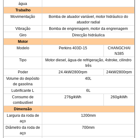
água
Trabalho
Movimentação
Bomba de atuador variável, motor hidráulico do
atuador radial
Vibração
Bomba de engrenagem, motor da engrenagem
Giro
Direcção hidráulica
Motor
Modelo
Perkins 403D-15
CHANGCHAI
N385
Tipo
Motor diesel, água-de refrigeração, 4stroke, cilindro
três
Poder
24.4kW/2800rpm
24kW/2800rpm
Volume do depósito
40L
de gasolina
Lubrificante L
6L
Consumo de
276g/kWh
260g/kWh
combustível
Dimensão
Largura da roda de
1200mm
aço
Diâmetro da roda de
700mm
aço