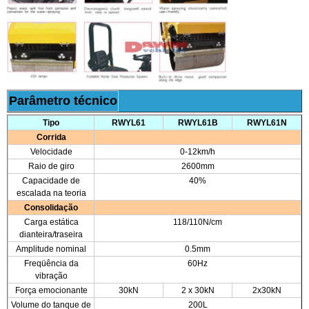
Parâmetro técnico
Tipo
RWYL61
RWYL61B
RWYL61N
Corrida
Velocidade
0-12km/h
Raio de giro
2600mm
Capacidade de
40%
escalada na teoria
Consolidação
Carga estática
118/110N/cm
dianteira/traseira
Amplitude nominal
0.5mm
Freqüência da
60Hz
vibração
Força emocionante
30kN
2 x 30kN
2x30kN
Volume do tanque de
200L