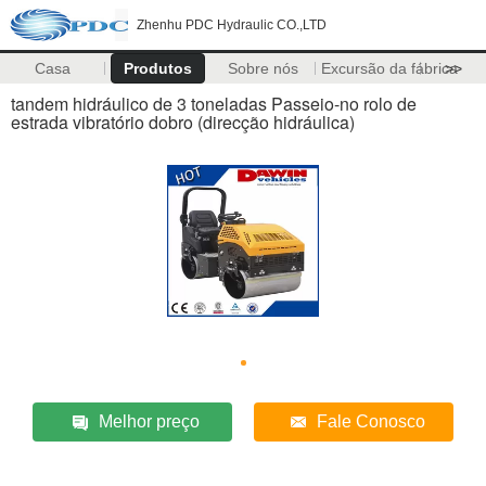
Zhenhu PDC Hydraulic CO.,LTD
Casa
Produtos
Sobre nós
Excursão da fábrica
>>
tandem hidráulico de 3 toneladas Passeio-no rolo de
estrada vibratório dobro (direcção hidráulica)
Melhor preço
Fale Conosco