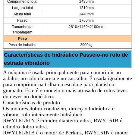
Comprimento total
2495mm
Largura total
1310mm
Altura total
2440mm
Passo
1760mm
Tamanho da
2810×1460×2100mm
embalagem
Peso
Peso de trabalho
2900kg
Características de hidráulico Passeio-no rolo de
estrada vibratório
A máquina é usada principalmente para comprimir no
asfalto, no solo da areia e no cascalho. É usada igualmente
para comprimir na trilha na escola e para planish o
gramado. Este é o modelo o mais atrasado de rolos leves
do dever no doméstico.
Características de produto
Os motores dobro conduzem, direcção hidráulica e
vibram, rolo inteiramente hidráulico.
RWYL61/61N é cilindro dianteiro vibra, RWYL61B é
cilindro dobro vibra.
RWYL61/61B é o motor de Perkins, RWYL61N é motor