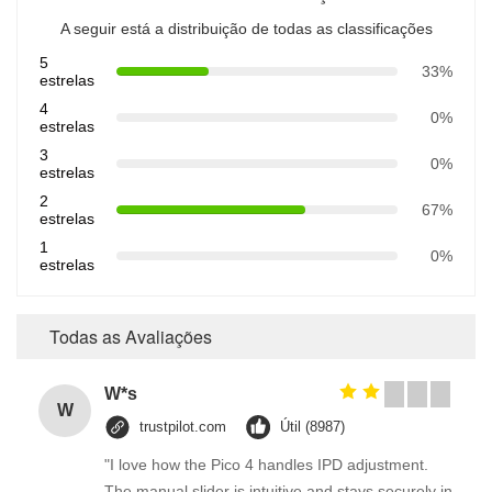
A seguir está a distribuição de todas as classificações
5
33%
estrelas
4
0%
estrelas
3
0%
estrelas
2
67%
estrelas
1
0%
estrelas
Todas as Avaliações
W*s
W
trustpilot.com
Útil (8987)
"I love how the Pico 4 handles IPD adjustment.
The manual slider is intuitive and stays securely in