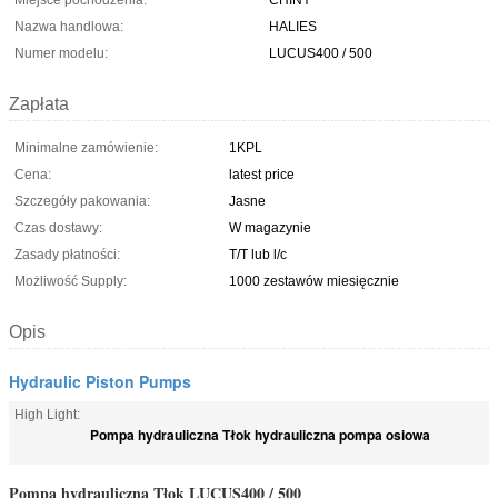
Miejsce pochodzenia:
CHINY
Nazwa handlowa:
HALIES
Numer modelu:
LUCUS400 / 500
Zapłata
Minimalne zamówienie:
1KPL
Cena:
latest price
Szczegóły pakowania:
Jasne
Czas dostawy:
W magazynie
Zasady płatności:
T/T lub l/c
Możliwość Supply:
1000 zestawów miesięcznie
Opis
Hydraulic Piston Pumps
High Light:
Pompa hydrauliczna Tłok hydrauliczna pompa osiowa
Pompa hydrauliczna Tłok LUCUS400 / 500