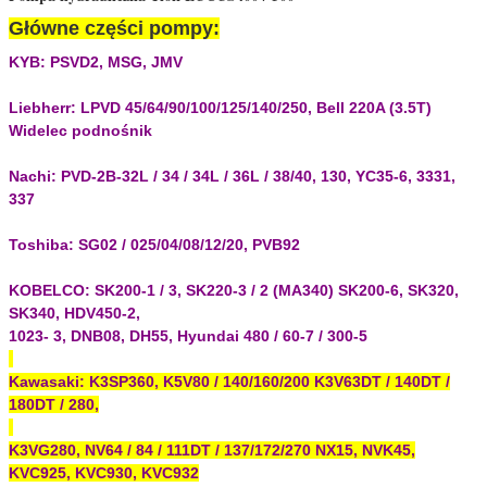
Główne części pompy:
KYB: PSVD2, MSG, JMV
Liebherr: LPVD 45/64/90/100/125/140/250, Bell 220A (3.5T)
Widelec podnośnik
Nachi: PVD-2B-32L / 34 / 34L / 36L / 38/40, 130, YC35-6, 3331,
337
Toshiba: SG02 / 025/04/08/12/20, PVB92
KOBELCO: SK200-1 / 3, SK220-3 / 2 (MA340) SK200-6, SK320,
SK340, HDV450-2,
1023- 3, DNB08, DH55, Hyundai 480 / 60-7 / 300-5
Kawasaki: K3SP360, K5V80 / 140/160/200 K3V63DT / 140DT /
180DT / 280,
K3VG280, NV64 / 84 / 111DT / 137/172/270 NX15, NVK45,
KVC925, KVC930, KVC932