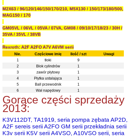
M2X63 / 96/120/146/150/170/210, M5X130 / 150/173/180/500,
MAG150 / 170
GM05VL / 06VL / 05VA / 07VA, GM08 / 09/10/17/18/23 / 30H /
35VA / 35VL / 38VB
Rexroth: A2F A2FO A7V A6VM serii
Nie.
Częściowe imię
Ilość / szt
Uwagi
1
tłoki
9
2
Blok cylindrów
1
3
zawór płytowy
1
4
Płytka ustalająca
1
5
Ball przewodnik
1
6
Wał napędowy
1
Gorące części sprzedaży
2013:
K3V112DT, TA1919, seria pompa zębata AP2D,
A2F sereis serii A2FO GM serii przekładnia serii
K3v serii K5V serii A4VSO, A10VSO serii, seria