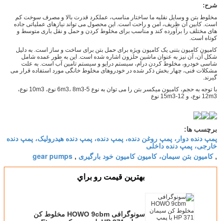
شرح:
مخلوط بتن و وسایل نقلیه ما ساختار مناسب، عملکرد قدرت بالا و مصرف سوخت کم
است. کابین آن ظریف، امن و راحت است. این محصول می تواند نیازهای عملیاتی جاده
های مختلف را برآورده کند و مناسب برای مخلوط کردن و حمل و نقل باری متوسط ​​و
کوتاه است.
کامیون کامیون بتنی یک کامیون ویژه برای حمل بتن برای ساخت و ساز است. به دلیل
شکل آن، آن نیز به عنوان ماشین حلزون اشاره شده است. این به طور عمده شامل
شاسی خودرو، مخلوط کردن درام، سیستم درایو و سیستم تامین آب است. به علت
مشکلات فنی، چهار بخش ذکر شده در خودروهای مخلوط خانگی مورد استفاده قرار می
گیرند.
با توجه به حجم، کامیون میکسر بتن را می توان به نوع 5-6m3، 8m3 نوع، 10m3 نوع،
12m3 نوع، و 12-15m3 نوع
برچسب ها:
پمپ دنده دوار، پمپ روغن دنده، پمپ دنده، پمپ دنده هیدرولیک، پمپ دنده
خارجی، پمپ دنده داخلی
کامیون بتن سیمان، کامیون کامیون خود بارگیری
gear pumps
,
,
بهترين قيمت رو براي
سونوگرافی HOWO 9cbm مخلوط کن