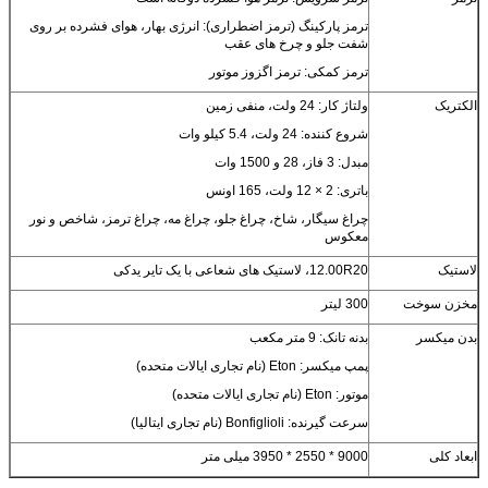
ترمز پارکینگ (ترمز اضطراری): انرژی بهار، هوای فشرده بر روی
شفت جلو و چرخ های عقب
ترمز کمکی: ترمز اگزوز موتور
الکتریک
ولتاژ کار: 24 ولت، منفی زمین
شروع کننده: 24 ولت، 5.4 کیلو وات
مبدل: 3 فاز، 28 و 1500 وات
باتری: 2 × 12 ولت، 165 اونس
چراغ سیگار، شاخ، چراغ جلو، چراغ مه، چراغ ترمز، شاخص و نور
معکوس
لاستیک
12.00R20، لاستیک های شعاعی با یک تایر یدکی
مخزن سوخت
300 لیتر
بدن میکسر
بدنه تانک: 9 متر مکعب
پمپ میکسر: Eton (نام تجاری ایالات متحده)
موتور: Eton (نام تجاری ایالات متحده)
سرعت گیرنده: Bonfiglioli (نام تجاری ایتالیا)
ابعاد کلی
9000 * 2550 * 3950 میلی متر