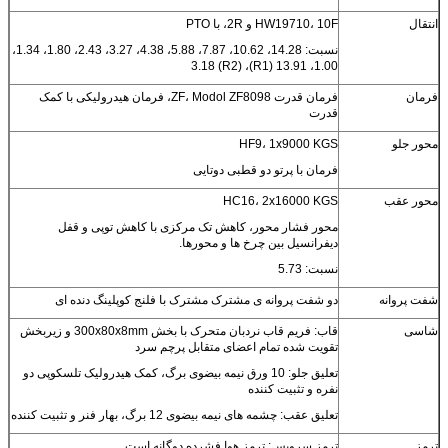
انتقال
HW19710، 10F و 2R، با PTO
نسبت: 14.28، 10.62، 7.87، 5.88، 4.38، 3.27، 2.43، 1.80، 1.34،
1.00، 13.91 (R1)، 3.18 (R2)
فرمان
فرمان قدرت ZF، Modol ZF8098، فرمان هیدرولیکی با کمک
قدرت
محور جلو
HF9، 1x9000 KGS
فرمان با پرتو دو قطبی دوتایی
محور عقب
HC16، 2x16000 KGS
محور فشار محور، کاهش تک مرکزی با کاهش توپی و قفل
دیفرانسیل بین چرخ ها و محورها.
نسبت: 5.73
شفت پروانه
دو شفت پروانه ی مشترک مشترک با فلنج کوپلینگ دنده ای
شاسی
قاب: فریم قاب نردبان متحرک با بخش 300x80x8mm و زیربخش
تقویت شده تمام اعضای متقابل پرچم سرد
تعلیق جلو: 10 ورق نیمه بیضوی برگ، کمک هیدرولیک تلسکوپی دو
نفره و تثبیت کننده
تعلیق عقب: چشمه های نیمه بیضوی 12 برگ، بهار فنر و تثبیت کننده
ترمز
ترمز سرویس: ترمز هوا فشرده دوگانه است