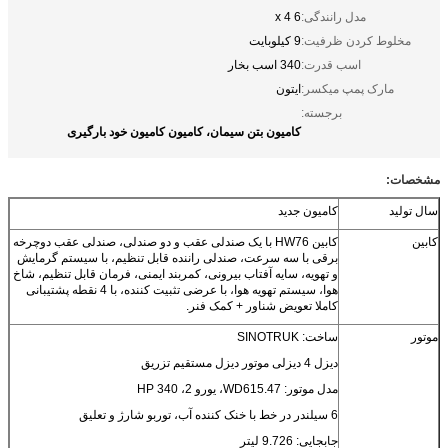
مدل رانندگی:
6 x 4
مخلوط کردن ظرفیت:
9 کیلوبایت
اسب قدرت:
340 اسب بخار
مارک پمپ میکسر:
ایتون
برجسته:
کامیون بتن سیمان، کامیون کامیون خود بارگیری
مشخصات:
سال تولید
کامیون جدید
کابین
کابین HW76 با یک صندلی عقب و دو صندلی، صندلی عقب دوچرخه
برقی با سه سرعت، صندلی راننده قابل تنظیم، با سیستم گرمایش
و تهویه، سایه آفتاب بیرونی، کمربند ایمنی، فرمان قابل تنظیم، شاخ
هوا، سیستم تهویه هوا، با عرضی تثبیت کننده، با 4 نقطه پشتیبانی
کاملا تعویض شناور + کمک فنر.
موتور
ساخت: SINOTRUK
دیزل 4 دیزلی موتور دیزل مستقیم تزریق
مدل موتور: WD615.47، یورو 2، 340 HP
6 سیلندر در خط با خنک کننده آب، توربو شارژ و تعلیق
جابجایی: 9.726 لیتر