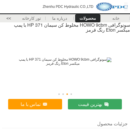
Zhenhu PDC Hydraulic CO.,LTD
خانه
محصولات
درباره ما
تور کارخانه
>>
سونوگرافی HOWO 9cbm مخلوط کن سیمان 371 HP با پمپ
میکسر Eton رنگ قرمز
بهترین قیمت
تماس با ما
جزئیات محصول