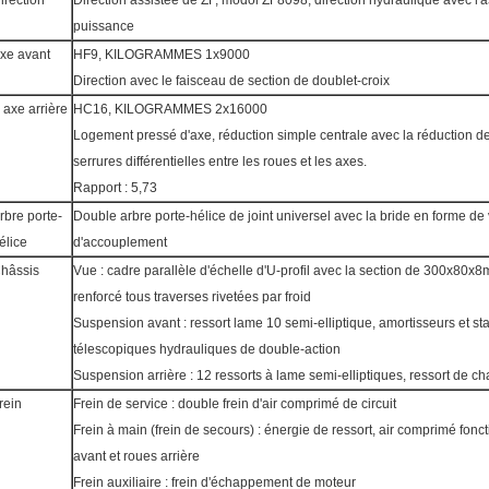
irection
Direction assistée de ZF, modol ZF8098, direction hydraulique avec l'
puissance
xe avant
HF9, KILOGRAMMES 1x9000
Direction avec le faisceau de section de doublet-croix
 axe arrière
HC16, KILOGRAMMES 2x16000
Logement pressé d'axe, réduction simple centrale avec la réduction de
serrures différentielles entre les roues et les axes.
Rapport : 5,73
rbre porte-
Double arbre porte-hélice de joint universel avec la bride en forme de 
élice
d'accouplement
hâssis
Vue : cadre parallèle d'échelle d'U-profil avec la section de 300x80x
renforcé tous traverses rivetées par froid
Suspension avant : ressort lame 10 semi-elliptique, amortisseurs et sta
télescopiques hydrauliques de double-action
Suspension arrière : 12 ressorts à lame semi-elliptiques, ressort de char
rein
Frein de service : double frein d'air comprimé de circuit
Frein à main (frein de secours) : énergie de ressort, air comprimé fonct
avant et roues arrière
Frein auxiliaire : frein d'échappement de moteur