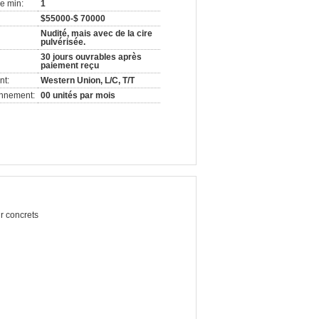
e min:
1
$55000-$ 70000
Nudité, mais avec de la cire
pulvérisée.
30 jours ouvrables après
paiement reçu
nt:
Western Union, L/C, T/T
onnement:
00 unités par mois
r concrets