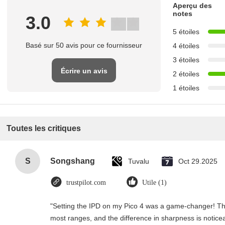
Aperçu des
notes
3.0
5 étoiles
Basé sur 50 avis pour ce fournisseur
4 étoiles
3 étoiles
Écrire un avis
2 étoiles
1 étoiles
Toutes les critiques
S
Songshang
Tuvalu
Oct 29.2025
trustpilot.com
Utile (1)
"Setting the IPD on my Pico 4 was a game-changer! Th
most ranges, and the difference in sharpness is notice