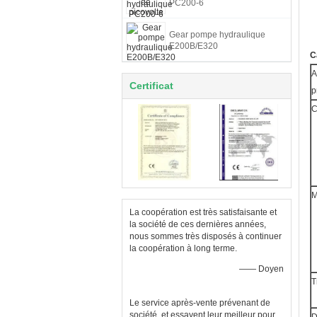
PC200-6
Gear pompe hydraulique
E200B/E320
C
A
Certificat
p
C
M
La coopération est très satisfaisante et
la société de ces dernières années,
nous sommes très disposés à continuer
la coopération à long terme.
—— Doyen
T
Le service après-vente prévenant de
société, et essayent leur meilleur pour