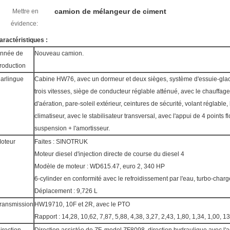
camion de mélangeur de ciment
Mettre en
évidence:
aractéristiques :
nnée de
Nouveau camion.
roduction
arlingue
Cabine HW76, avec un dormeur et deux sièges, système d'essuie-glac
trois vitesses, siège de conducteur réglable atténué, avec le chauffage
d'aération, pare-soleil extérieur, ceintures de sécurité, volant réglable, 
climatiseur, avec le stabilisateur transversal, avec l'appui de 4 points f
suspension + l'amortisseur.
oteur
Faites : SINOTRUK
Moteur diesel d'injection directe de course du diesel 4
Modèle de moteur : WD615.47, euro 2, 340 HP
6-cylinder en conformité avec le refroidissement par l'eau, turbo-charge
Déplacement : 9,726 L
ransmission
HW19710, 10F et 2R, avec le PTO
Rapport : 14,28, 10,62, 7,87, 5,88, 4,38, 3,27, 2,43, 1,80, 1,34, 1,00, 1