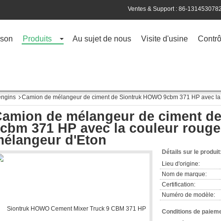
Ventes & Support :
86-131453078
son
Produits
Au sujet de nous
Visite d'usine
Contrô
engins
Camion de mélangeur de ciment de Siontruk HOWO 9cbm 371 HP avec la 
amion de mélangeur de ciment d
cbm 371 HP avec la couleur roug
élangeur d'Eton
Détails sur le produit
Lieu d'origine:
Nom de marque:
Certification:
Numéro de modèle:
Conditions de paieme