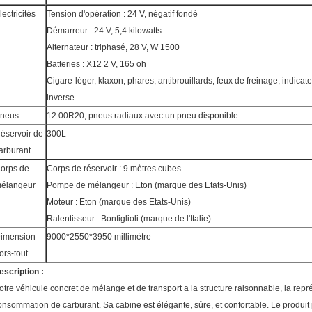
lectricités
Tension d'opération : 24 V, négatif fondé
Démarreur : 24 V, 5,4 kilowatts
Alternateur : triphasé, 28 V, W 1500
Batteries : X12 2 V, 165 oh
Cigare-léger, klaxon, phares, antibrouillards, feux de freinage, indicat
inverse
neus
12.00R20, pneus radiaux avec un pneu disponible
éservoir de
300L
arburant
orps de
Corps de réservoir : 9 mètres cubes
élangeur
Pompe de mélangeur : Eton (marque des Etats-Unis)
Moteur : Eton (marque des Etats-Unis)
Ralentisseur : Bonfiglioli (marque de l'Italie)
imension
9000*2550*3950 millimètre
ors-tout
escription :
otre véhicule concret de mélange et de transport a la structure raisonnable, la rep
onsommation de carburant. Sa cabine est élégante, sûre, et confortable. Le produit