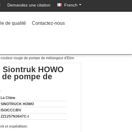
Demandez une citation
French
2
le de qualité
Contactez-nous
couleur rouge de pompe de mélangeur d'Eton
e Siontruk HOWO
e de pompe de
:
La Chine
SINOTRUCK HOWO
ISO/CCC/BV
ZZ1257N3647C-I
nt et expédition: