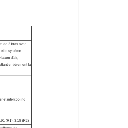
e de 2 bras avec
 et le système
klaxon d'air,
lottant entièrement la
r et intercooling
3,91 (R1), 3,18 (R2)