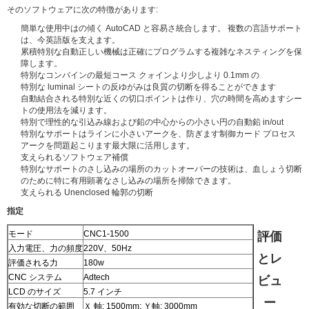
そのソフトウェアに次の特徴があります:
簡単な使用中はの傾く AutoCAD と容易さ統合します。 複数の言語サポート
は、今英語版を支えます。
累積特別な自動正しい機械は正確にプログラムする複雑なネスティングを保
障します。
特別なコンバインの最短コース クォインより少しより 0.1mm の
特別な luminal シートの反ゆがみは良質の切断を得ることができます
自動結合される特別な近くの切口ポイントは作り、穴の時間を高めますシー
トの使用法を減ります。
特別で理性的な引込み線および鉛の中心からの小さい円の自動鉛 in/out
特別なサポートはラインに小さいアークを、防ぎます制御カード プロセス
アークを問題起こります最大限に活用します。
支えられるソフトウェア補償
特別なサポートのさし込みの場所のカットオーバーの技術は、血しょう切断
のために特に有用顕著なさし込みの場所を掃除できます。
支えられる Unenclosed 輪郭の切断
指定
モード
CNC1-1500
評価
入力電圧、力の頻度
220V、50Hz
とレ
評価される力
180w
CNC システム
Adtech
ビュ
LCD のサイズ
5.7 インチ
ー
有効な切断の範囲
Ｘ 軸: 1500mm; Ｙ軸: 3000mm