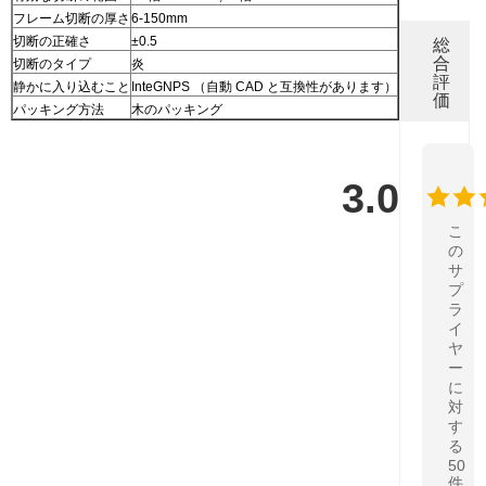
フレーム切断の厚さ
6-150mm
総
切断の正確さ
±0.5
合
切断のタイプ
炎
評
静かに入り込むこと
InteGNPS （自動 CAD と互換性があります）
価
パッキング方法
木のパッキング
3.0
こ
の
サ
プ
ラ
イ
ヤ
ー
に
対
す
る
50
件