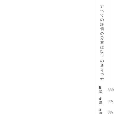
す
を
べ
て
書
の
評
価
く
の
分
布
は
以
下
の
通
り
で
す
5
33
星
4
0%
星
3
0%