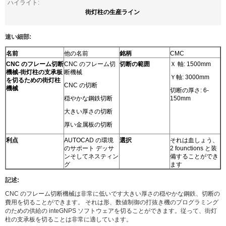
ハイライト:
街灯柱の生産ライン
速い細部:
名前
他の名前
銘柄
CMC
CNC のフレーム切断
CNC のフレーム切
切断の範囲
Ｘ 軸: 1500mm
機械-街灯柱の支承板
断機械
Ｙ軸: 3000mm
を切るための街灯柱
CNC の切断
機械
切断の厚さ: 6-
穏やかな鋼鉄切断
150mm
大きい厚さの切断
厚い金属板の切断
利点
AUTOCAD の環境
選択
それは血しょう、
のサポート デッサ
2 founctions と装
ンそしてネスティン
備することができ
グ
ます
記述:
CNC のフレーム切断機械は非常に低いです大きい厚さの穏やかな鋼鉄、切断の
費用を切ることができます。 それは形、数値制御の打抜き機のプログラミング
のための供給の inteGNPS ソフトウェアを切ることができます。従って、街灯
柱の支承板を切ることは非常に適しています。