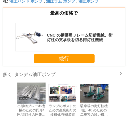
油圧ハンド ポンプ
油圧ラム ポンプ
油圧ポンプ
札:
,
,
最高の価格で
CNC の携帯用フレーム切断機械、街
灯柱の支承板を切る街灯柱機械
続行
タンデム油圧ポンプ
多く
のための
出版物ブレーキ機
ランプのポストの
駐車場の街灯柱機
API610 
油圧ポン
械のための円形/
ための産業街灯の
械、40 のための
プ SHD か
プ
円/街灯柱の円錐工
棒機械/作成装置
二重穴の鋭い機械
デ
具細工単一率
| 120mm の管