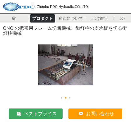
Zhenhu PDC Hydraulic CO.,LTD
家
プロダクト
私達について
工場旅行
>>
CNC の携帯用フレーム切断機械、街灯柱の支承板を切る街
灯柱機械
ベストプライス
お問い合わせ