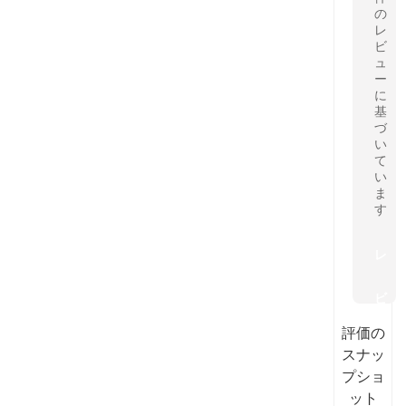
の
レ
ビ
ュ
ー
に
基
づ
い
て
い
ま
す
レ
ビ
評価の
ュ
スナッ
プショ
ー
ット