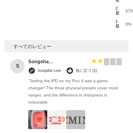
星
2
67
星
1
0%
星
すべてのレビュー
Songshang
S
trustpilot.com
役に立つ (1)
"Setting the IPD on my Pico 4 was a game-
changer! The three physical presets cover most
ranges, and the difference in sharpness is
noticeable.