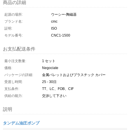
商品の詳細
起源の場所:
ウーシー-陶磁器
ブランド名:
cmc
証明:
ISO
モデル番号:
CNC1-1500
お支払配送条件
最小注文数量:
1 セット
価格:
Negociate
パッケージの詳細:
金属パレットおよびプラスチック カバー
受渡し時間:
25 - 30日
支払条件:
TT、LC、FOB、CIF
供給の能力:
交渉して下さい
説明
タンデム油圧ポンプ