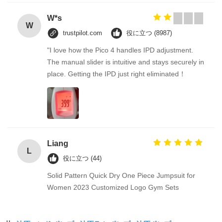
W*s
W
trustpilot.com
役に立つ (8987)
"I love how the Pico 4 handles IPD adjustment.
The manual slider is intuitive and stays securely in
place. Getting the IPD just right eliminated！
Liang
L
役に立つ (44)
Solid Pattern Quick Dry One Piece Jumpsuit for
Women 2023 Customized Logo Gym Sets