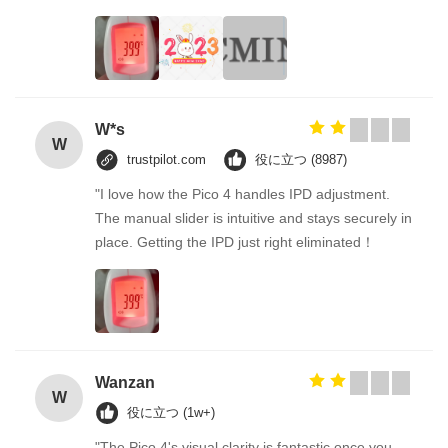
W*s
W
trustpilot.com
役に立つ (8987)
"I love how the Pico 4 handles IPD adjustment.
The manual slider is intuitive and stays securely in
place. Getting the IPD just right eliminated！
Wanzan
W
役に立つ (1w+)
"The Pico 4's visual clarity is fantastic once you