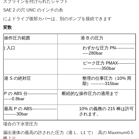
スプラインを付けられたシャフト
SAE 2 の穴 UNC のインチの糸
によドライブ後部カバーは、別のポンプを接続できます
変数
操作圧力範囲
港 B の圧力
| 入口
わずかな圧力 PN------------
----280bar
ピーク圧力 PMAX-----------
------------350bar
港 S の絶対圧
整理の仕事圧力（10% 周
期）---------315bar
P の ABS 分-------------------
断続的な操作圧力の適用まで
-----0.8bar
最高 P の ABS----------------
10% の義務の 215 棒は許可
--------30bar
されます。
場合の下水管圧力
漏出液体の最高の許された圧力（港 L、L1 で）: 高の Maximum0.5
棒より