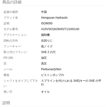
商品の詳細
起源の場所:
中国
ブランド名:
Hengyuan Hydraulic
証明:
ISO9000
モデル番号:
A10VSO18/28/45/71/100/140
アプリケーション:
掘削機
回転の方向:
右回りに
フィーチャー:
低ノイズ
取り付けフランジ:
SAE 2 の穴
PD (W):
油圧
圧:
高圧
シール:
Perbunan|Viton
構造:
ピストンポンプの
シャフトをタイプして下さ
スプラインを付けられる SAE|キーの SAE の平
行
い:
使い方:
オイル
説明