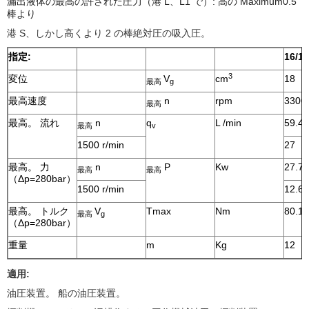
漏出液体の最高の許された圧力（港 L、L1 で）: 高の Maximum0.5
棒より
港 S、しかし高くより 2 の棒絶対圧の吸入圧。
指定:
16/18
3
変位
V
cm
18
最高
g
最高速度
n
rpm
3300
最高
最高。 流れ
n
q
L /min
59.4
最高
v
1500 r/min
27
最高。 力
n
P
Kw
27.7
最高
最高
（Δp=280bar）
1500 r/min
12.6
最高。 トルク
V
Tmax
Nm
80.1
最高
g
（Δp=280bar）
重量
m
Kg
12
適用:
油圧装置。 船の油圧装置。