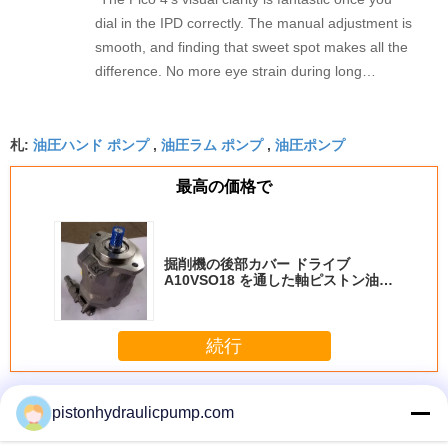
dial in the IPD correctly. The manual adjustment is
smooth, and finding that sweet spot makes all the
difference. No more eye strain during long
sessions. Highly recommend taking the time to set
it up properly!""The Pico 4's visual clarity is
油圧ハンド ポンプ
油圧ラム ポンプ
油圧ポンプ
fantastic once you dial in the IPD correctly. The
札:
,
,
manual adjustment is smooth, and finding that
最高の価格で
sweet spot makes all the difference. No more eye
strain during long sessions. Highly recommend
taking the time to set it up properly!""The Pico 4's
visual clarity is fantastic once you dial in the IPD
掘削機の後部カバー ドライブ
A10VSO18 を通した軸ピストン油圧
correctly. The manual adjustment is smooth, and
ポンプ
finding that sweet spot makes all the difference.
No more eye strain during long sessions. Highly
続行
recommend taking the time to set it up
properly!""The Pico 4's visual clarity is fantastic
タンデム油圧ポンプ
多く
once you dial in the IPD correctly. The manual
pistonhydraulicpump.com
adjustment is smooth, and finding that sweet spot