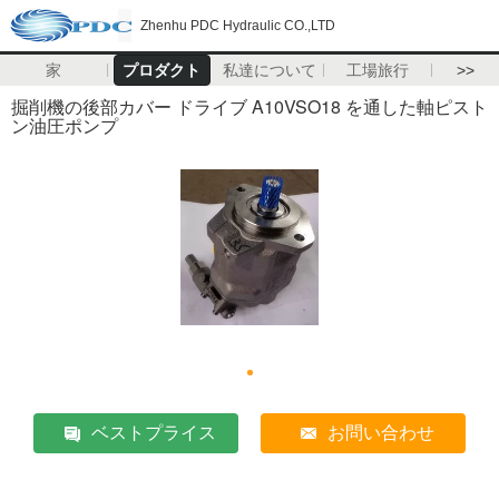
Zhenhu PDC Hydraulic CO.,LTD
家
プロダクト
私達について
工場旅行
>>
掘削機の後部カバー ドライブ A10VSO18 を通した軸ピスト
ン油圧ポンプ
ベストプライス
お問い合わせ