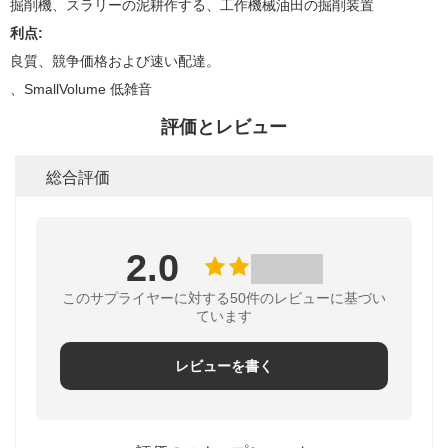
掘削機、スラリーの泥耕作する、工作機械油田の掘削装置
利点:
良質、競争価格および速い配達。
、SmallVolume 低雑音
評価とレビュー
総合評価
2.0
このサプライヤーに対する50件のレビューに基づい
ています
レビューを書く