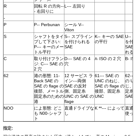
R
回転 R の方向--
L--- 左回り
- 右回りに
-
P
P-- Perbunan
シール V--
Viton
S
シャフトをタイ
S-- スプライン
K-- キーの SAE
U--
プして下さい:
を付けられる
の平行
を付
P--- キーのメー
SAE
SAE 
トル平行
れる
C
取り付けフラン
D--- SAE の 4
ISO の 2 穴
B- I
A-
ジ: C--- SAE の
穴
2 穴
62
港の形態: 11-
12 サービス ラ
61--- SAE の
62--
Back SAE の
イン---両側
UNC のねじ、
の U
SAE の flage の
SAE の反対
SAE の flage の
じ、
後部、メートル
側、固定糸
後部、固定糸
定糸 
固定糸のための
UNC の SAE の
UNC
SAE 
港
flage
NOO
によ形態: どこ
直通ドライブな
K **--- によって
直通
も N00-シャフ
し
使っ
ト
指定: