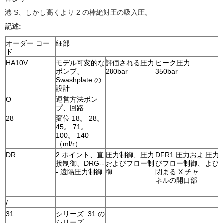
港 S、しかし高くより 2 の棒絶対圧の吸入圧。
記述:
オーダー コー
細部
ド
HA10V
モデル可変的な
評価される圧力
ピーク圧力
ポンプ、
280bar
350bar
Swashplate の
設計
O
運営方法ポン
プ、回路
28
変位 18。 28。
45。 71。
100。 140
（ml/r）
DR
2 ポイント、直
圧力制御、圧力
DFR1 圧力およ
圧力
接制御、DRG--
およびフロー制
びフロー制御、
よび
- 遠隔圧力制御
御
閉まる X チャ
ネルの開口部
/
31
シリーズ: 31 の
シリーズ