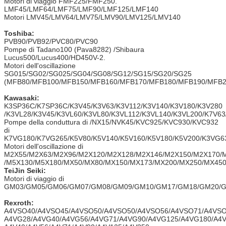
Motori di viaggio FMF225/FMF250.
LMF45/LMF64/LMF75/LMF90/LMF125/LMF140
Motori LMV45/LMV64/LMV75/LMV90/LMV125/LMV140
Toshiba:
PVB90/PVB92/PVC80/PVC90
Pompe di Tadano100 (Pava8282) /Shibaura
Lucus500/Lucus400/HD450V-2.
Motori dell'oscillazione
SG015/SG02/SG025/SG04/SG08/SG12/SG15/SG20/SG25
(MFB80/MFB100/MFB150/MFB160/MFB170/MFB180/MFB190/MFB2
Kawasaki:
K3SP36C/K7SP36C/K3V45/K3V63/K3V112/K3V140/K3V180/K3V280
/K3VL28/K3V45/K3VL60/K3VL80/K3VL112/K3VL140/K3VL200/K7V63
Pompe della conduttura di /NX15/NVK45/KVC925/KVC930/KVC932
di
K7VG180/K7VG265/K5V80/K5V140/K5V160/K5V180/K5V200/K3VG6
Motori dell'oscillazione di
M2X55/M2X63/M2X96/M2X120/M2X128/M2X146/M2X150/M2X170/
/M5X130/M5X180/MX50/MX80/MX150/MX173/MX200/MX250/MX450
TeiJin Seiki:
Motori di viaggio di
GM03/GM05/GM06/GM07/GM08/GM09/GM10/GM17/GM18/GM20/G
Rexroth:
A4VSO40/A4VSO45/A4VSO50/A4VSO50/A4VSO56/A4VSO71/A4VSO
A4VG28/A4VG40/A4VG56/A4VG71/A4VG90/A4VG125/A4VG180/A4V