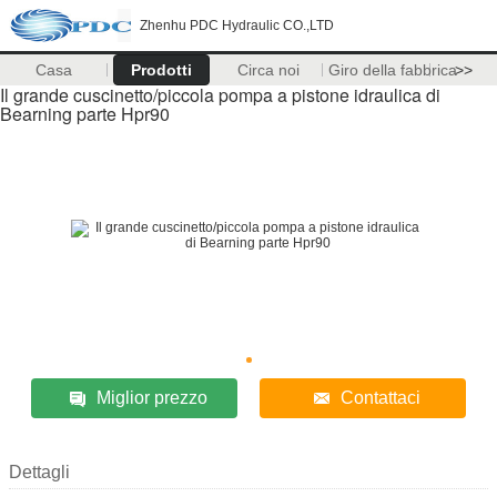
Zhenhu PDC Hydraulic CO.,LTD
Casa
Prodotti
Circa noi
Giro della fabbrica
>>
Il grande cuscinetto/piccola pompa a pistone idraulica di
Bearning parte Hpr90
Miglior prezzo
Contattaci
Dettagli