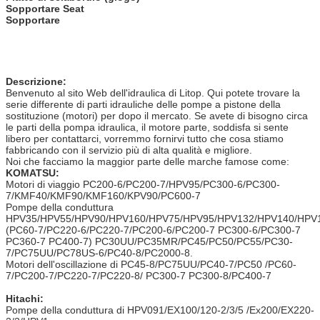
Sopportare Seat
Sopportare
Descrizione:
Benvenuto al sito Web dell'idraulica di Litop. Qui potete trovare la
serie differente di parti idrauliche delle pompe a pistone della
sostituzione (motori) per dopo il mercato. Se avete di bisogno circa
le parti della pompa idraulica, il motore parte, soddisfa si sente
libero per contattarci, vorremmo fornirvi tutto che cosa stiamo
fabbricando con il servizio più di alta qualità e migliore.
Noi che facciamo la maggior parte delle marche famose come:
KOMATSU:
Motori di viaggio PC200-6/PC200-7/HPV95/PC300-6/PC300-
7/KMF40/KMF90/KMF160/KPV90/PC600-7
Pompe della conduttura
HPV35/HPV55/HPV90/HPV160/HPV75/HPV95/HPV132/HPV140/HPV
(PC60-7/PC220-6/PC220-7/PC200-6/PC200-7 PC300-6/PC300-7
PC360-7 PC400-7) PC30UU/PC35MR/PC45/PC50/PC55/PC30-
7/PC75UU/PC78US-6/PC40-8/PC2000-8.
Motori dell'oscillazione di PC45-8/PC75UU/PC40-7/PC50 /PC60-
7/PC200-7/PC220-7/PC220-8/ PC300-7 PC300-8/PC400-7
Hitachi:
Pompe della conduttura di HPV091/EX100/120-2/3/5 /Ex200/EX220-