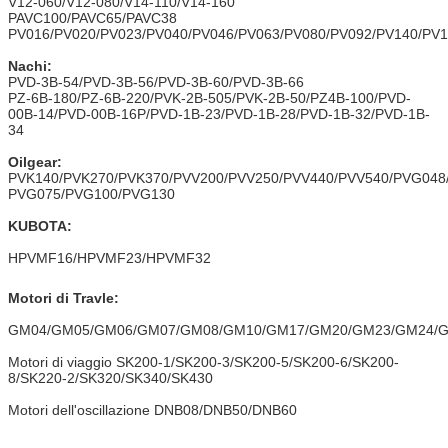
V12-060/V12-080/V14-110/V14-160
PAVC100/PAVC65/PAVC38
PV016/PV020/PV023/PV040/PV046/PV063/PV080/PV092/PV140/PV
Nachi:
PVD-3B-54/PVD-3B-56/PVD-3B-60/PVD-3B-66
PZ-6B-180/PZ-6B-220/PVK-2B-505/PVK-2B-50/PZ4B-100/PVD-
00B-14/PVD-00B-16P/PVD-1B-23/PVD-1B-28/PVD-1B-32/PVD-1B-
34
Oilgear:
PVK140/PVK270/PVK370/PVV200/PVV250/PVV440/PVV540/PVG048
PVG075/PVG100/PVG130
KUBOTA:
HPVMF16/HPVMF23/HPVMF32
Motori di Travle:
GM04/GM05/GM06/GM07/GM08/GM10/GM17/GM20/GM23/GM24/
Motori di viaggio SK200-1/SK200-3/SK200-5/SK200-6/SK200-
8/SK220-2/SK320/SK340/SK430
Motori dell'oscillazione DNB08/DNB50/DNB60