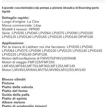
Il grande cuscinetto/piccola pompa a pistone idraulica di Bearning parte
Hpr90
Dettaglio rapido:
Luogo d'origine: La Cina
Marca commerciale: Litop
Modelli il nessun: HPR90
Serie: LPVD35 LPVD45 LPVD64 LPVD75 LPVD90 LPVD100
LPVD125 LPVD140 LPVD165 LPVD225 LPVD140 DPVP108.
Applicazione:
Per la marca di Liebherr noi che facciamo: LPVD35 LPVD45
LPVD64 LPVD75 LPVD90 LPVD100 LPVD125 LPVD140 LPVD165
LPVD225 LPVD140 DPVP108.
Motori dell'oscillazione di FMV075/FMV100/944B
Motori di viaggio FMF225/FMF250.
LMF45/LMF64/LMF75/LMF90/LMF125/LMF140
Motori LMV45/LMV64/LMV75/LMV90/LMV125/LMV140
Blocco cilindri
Pistone
Piatto della valvola
Piatto del fermo
Guida della palla
Piatto di spinta
Albero motore
Piatto di sciabordio (giogo)