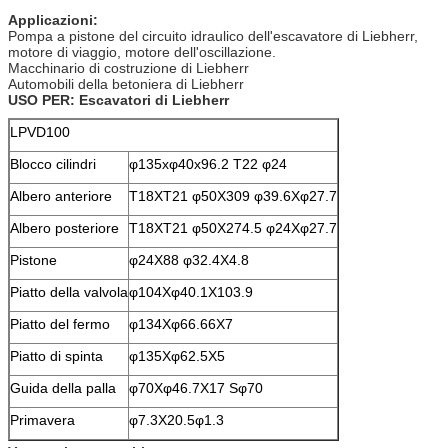
Applicazioni:
Pompa a pistone del circuito idraulico dell'escavatore di Liebherr,
motore di viaggio, motore dell'oscillazione.
Macchinario di costruzione di Liebherr
Automobili della betoniera di Liebherr
USO PER: Escavatori di Liebherr
LPVD100
Blocco cilindri
φ135xφ40x96.2 T22 φ24
Albero anteriore
T18XT21 φ50X309 φ39.6Xφ27.7
Albero posteriore
T18XT21 φ50X274.5 φ24Xφ27.7
Pistone
φ24X88 φ32.4X4.8
Piatto della valvola
φ104Xφ40.1X103.9
Piatto del fermo
φ134Xφ66.66X7
Piatto di spinta
φ135Xφ62.5X5
Guida della palla
φ70Xφ46.7X17 Sφ70
Primavera
φ7.3X20.5φ1.3