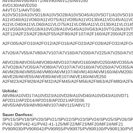
A4V40/A4V56/A4V71/A4V90/A4V125/A4V250
4VO130/A4VD250
A4VTG71/A4VTG90.
A10VSO10/A10VSO18/A10VSO28/A10VSO45/A10VSO71/A10VSO10
A11VO40/A11VO60/A11VO75/A11VO95/A11VO130/A11VO145/A11V
A11VLO40/A11VLO60/A11VLO75/A11VLO95/A11VLO130/A11VLO14
A11VG50/A10VG18/A10VG28/A10VG45/A10VG63/A10VTG28/A10V
A2F12/A2F23/A2F28/A2F55/A2F80/A2F107/A2F160/A2F200/A2F22
A2FO05/A2FO10/A2FO12/A2FO16/A2FO23/A2FO28/A2FO32/A2FO
A7V26/A7V55/A7V80/A7V107/A7V160/A7V200/A7V225/A7V250/A7V
A8VO28/A8VO55/A8VO80/A8VO107/A8VO160/A8VO250/A8VO355/
A7VO28/A7VO55/A7VO80/A7VO107/A7VO160/A7VO250/A7VO355/
A6VM28/A6VM55/A6VM80/A6VM107/A6VM140/A6VM160/A6VM200
A6VE28/A6VE55/A6VE80/A6VE107/A6VE160/A6VE250
A2FM23/A2FM28/A2FM32/A2FM45/A2FM56/A2FM63/A2FM80/A2FM
Uchida:
A8V86/A10VD17/A10VD23/A10VD28/A10VD40/A10VD43/A10VD71
AP2D12/AP2D14/AP2D18/AP2D21/AP2D36
A8V55/A8V59/A8V80/A8V107/A8V115/A8V172
Sauer Danfoss:
SPV15/SPV18/SPV20/SPV21/SPV22/SPV23/SPV24/SPV25/SPV26/S
PV42-28/PV42-41/PV42-41-125/MF22/MF23/MF20/MF24/MF21
PV90R030/PV90R042/PV90R55/PV90R75/PV90R100/PV90R130/PV