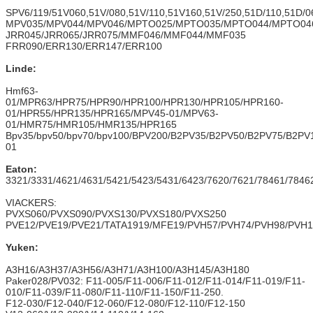
SPV6/119/51V060,51V/080,51V/110,51V160,51V/250,51D/110,51D/0
MPV035/MPV044/MPV046/MPTO025/MPTO035/MPTO044/MPTO04
JRR045/JRR065/JRR075/MMF046/MMF044/MMF035
FRR090/ERR130/ERR147/ERR100
Linde:
Hmf63-
01/MPR63/HPR75/HPR90/HPR100/HPR130/HPR105/HPR160-
01/HPR55/HPR135/HPR165/MPV45-01/MPV63-
01/HMR75/HMR105/HMR135/HPR165
Bpv35/bpv50/bpv70/bpv100/BPV200/B2PV35/B2PV50/B2PV75/B
01
Eaton:
3321/3331/4621/4631/5421/5423/5431/6423/7620/7621/78461/7846
VIACKERS:
PVXS060/PVXS090/PVXS130/PVXS180/PVXS250
PVE12/PVE19/PVE21/TATA1919/MFE19/PVH57/PVH74/PVH98/PVH1
Yuken:
A3H16/A3H37/A3H56/A3H71/A3H100/A3H145/A3H180
Paker028/PV032: F11-005/F11-006/F11-012/F11-014/F11-019/F11-
010/F11-039/F11-080/F11-110/F11-150/F11-250.
F12-030/F12-040/F12-060/F12-080/F12-110/F12-150