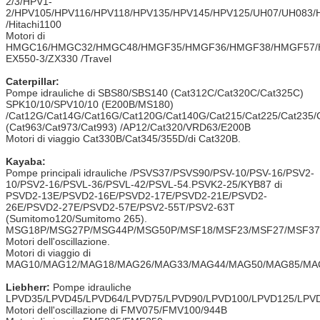
2/3/HPV1-
2/HPV105/HPV116/HPV118/HPV135/HPV145/HPV125/UH07/UH083
/Hitachi1100
Motori di
HMGC16/HMGC32/HMGC48/HMGF35/HMGF36/HMGF38/HMGF57/
EX550-3/ZX330 /Travel
Caterpillar:
Pompe idrauliche di SBS80/SBS140 (Cat312C/Cat320C/Cat325C)
SPK10/10/SPV10/10 (E200B/MS180)
/Cat12G/Cat14G/Cat16G/Cat120G/Cat140G/Cat215/Cat225/Cat235/
(Cat963/Cat973/Cat993) /AP12/Cat320/VRD63/E200B
Motori di viaggio Cat330B/Cat345/355D/di Cat320B.
Kayaba:
Pompe principali idrauliche /PSVS37/PSVS90/PSV-10/PSV-16/PSV2-
10/PSV2-16/PSVL-36/PSVL-42/PSVL-54.PSVK2-25/KYB87 di
PSVD2-13E/PSVD2-16E/PSVD2-17E/PSVD2-21E/PSVD2-
26E/PSVD2-27E/PSVD2-57E/PSV2-55T/PSV2-63T
(Sumitomo120/Sumitomo 265).
MSG18P/MSG27P/MSG44P/MSG50P/MSF18/MSF23/MSF27/MSF37/
Motori dell'oscillazione.
Motori di viaggio di
MAG10/MAG12/MAG18/MAG26/MAG33/MAG44/MAG50/MAG85/MAG
Liebherr:
Pompe idrauliche
LPVD35/LPVD45/LPVD64/LPVD75/LPVD90/LPVD100/LPVD125/LPV
Motori dell'oscillazione di FMV075/FMV100/944B