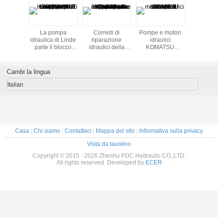
attrito dei
La pompa
Corredi di
Pompe e motori
Prese
 ricambio
idraulica di Linde
riparazione
idraulici
sollevame
 pompa
parte il blocco
idraulici della
KOMATSU
le po
ulica
cilindri del pistone
pompa idraulica
PC200-7 motore
idraul
di HPR90 HPR75
delle parti
di rotazione
HPR105 HPR160
dell'escavatore
Cambi la lingua
HPV102 per
EX200 - 5
Italian
Casa
|
Chi siamo
|
Contattaci
|
Mappa del sito
|
Informativa sulla privacy
Vista da tavolino
Copyright © 2015 - 2026 Zhenhu PDC Hydraulic CO.,LTD.
All rights reserved. Developed by
ECER