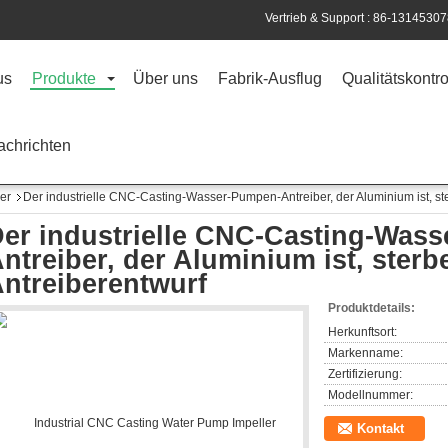
Vertrieb & Support :
86-13145307
us
Produkte
Über uns
Fabrik-Ausflug
Qualitätskontro
achrichten
er
Der industrielle CNC-Casting-Wasser-Pumpen-Antreiber, der Aluminium ist, s
er industrielle CNC-Casting-Was
ntreiber, der Aluminium ist, ster
ntreiberentwurf
Produktdetails:
Herkunftsort:
Markenname:
Zertifizierung:
Modellnummer:
Kontakt