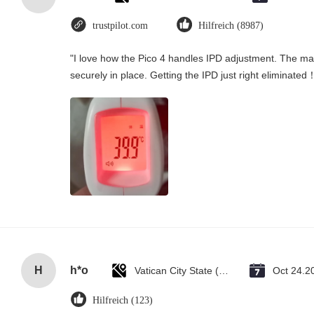
trustpilot.com
Hilfreich (8987)
"I love how the Pico 4 handles IPD adjustment. The manu
securely in place. Getting the IPD just right eliminated
H
h*o
Vatican City State (Holy See)
Oct 24.2
Hilfreich (123)