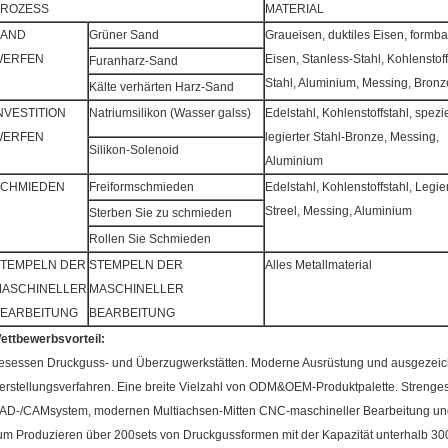
PROZESS
MATERIAL
SAND
Grüner Sand
Graueisen, duktiles Eisen, formb
WERFEN
Eisen, Stanless-Stahl, Kohlenstoff
Furanharz-Sand
Stahl, Aluminium, Messing, Bronz
Kälte verhärten Harz-Sand
NVESTITION
Natriumsilikon (Wasser galss)
Edelstahl, Kohlenstoffstahl, spezi
WERFEN
legierter Stahl-Bronze, Messing,
Silikon-Solenoid
Aluminium
SCHMIEDEN
Freiformschmieden
Edelstahl, Kohlenstoffstahl, Legi
Streel, Messing, Aluminium
Sterben Sie zu schmieden
Rollen Sie Schmieden
TEMPELN DER
STEMPELN DER
Alles Metallmaterial
ASCHINELLER
MASCHINELLER
EARBEITUNG
BEARBEITUNG
ettbewerbsvorteil:
esessen Druckguss- und Überzugwerkstätten. Moderne Ausrüstung und ausgezei
erstellungsverfahren. Eine breite Vielzahl von ODM&OEM-Produktpalette. Strenges 
AD-/CAMsystem, modernen Multiachsen-Mitten CNC-maschineller Bearbeitung und per
um Produzieren über 200sets von Druckgussformen mit der Kapazität unterhalb 30