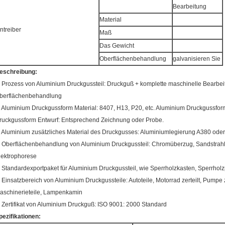
Bearbeitung
Material
ntreiber
Maß
Das Gewicht
Oberflächenbehandlung
galvanisieren Sie
eschreibung:
, Prozess von Aluminium Druckgussteil: Druckguß + komplette maschinelle Bearb
berflächenbehandlung
, Aluminium Druckgussform Material: 8407, H13, P20, etc. Aluminium Druckgussfor
ruckgussform Entwurf: Entsprechend Zeichnung oder Probe.
, Aluminium zusätzliches Material des Druckgusses: Aluminiumlegierung A380 ode
, Oberflächenbehandlung von Aluminium Druckgussteil: Chromüberzug, Sandstrahle
lektrophorese
, Standardexportpaket für Aluminium Druckgussteil, wie Sperrholzkasten, Sperrholz
, Einsatzbereich von Aluminium Druckgussteile: Autoteile, Motorrad zerteilt, Pumpe z
aschinerieteile, Lampenkamin
, Zertifikat von Aluminium Druckguß: ISO 9001: 2000 Standard
pezifikationen: