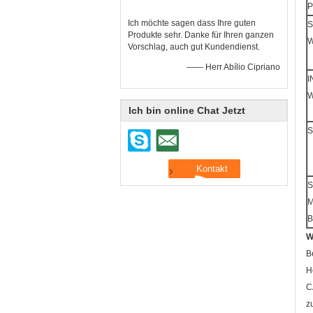
Ich möchte sagen dass Ihre guten
Produkte sehr. Danke für Ihren ganzen
Vorschlag, auch gut Kundendienst.
—— Herr Abílio Cipriano
I
Ich bin online Chat Jetzt
S
M
B
W
B
H
C
z