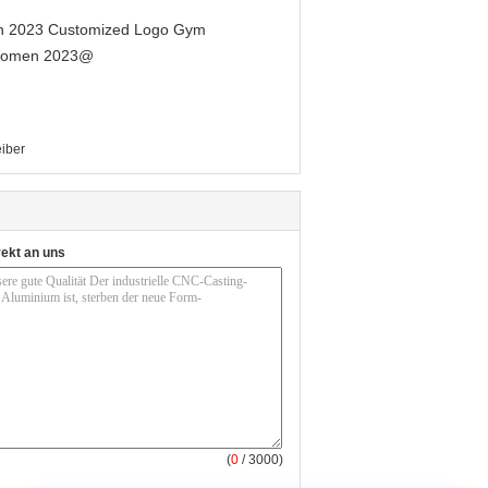
men 2023 Customized Logo Gym
r Women 2023@
iber
rekt an uns
(
0
/ 3000)