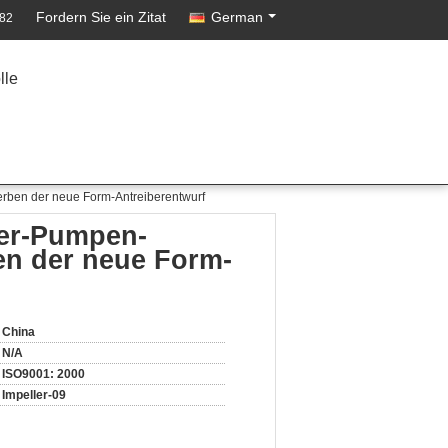
Fordern Sie ein Zitat
German
82
lle
terben der neue Form-Antreiberentwurf
ser-Pumpen-
ben der neue Form-
China
N/A
ISO9001: 2000
Impeller-09