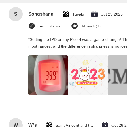
S
Songshang
Tuvalu
Oct 29.2025
trustpilot.com
Hilfreich (1)
"Setting the IPD on my Pico 4 was a game-changer! Th
most ranges, and the difference in sharpness is notice
W
W*s
Saint Vincent and the Grenadines
Oct 28.