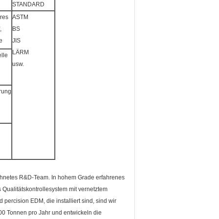
STANDARD
ares
ASTM
,
BS
e
JIS
LÄRM
elle
usw.
erung
chnetes R&D-Team. In hohem Grade erfahrenes
Qualitätskontrollesystem mit vernetztem
cision EDM, die installiert sind, sind wir
00 Tonnen pro Jahr und entwickeln die