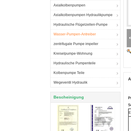
Axialkolbenpumpen
Axialkolbenpumpen Hydraulikpumpe
Hydraulische Flügelzellen-Pumpe
Wasser-Pumpen-Antreiber
zentrifugale Pumpe impeller
Kreiselpumpe-Wohnung
Hydraulische Pumpenteile
Kolbenpumpe Teile
A
Wegeventil Hydraulik
Bescheinigung
P
S
E