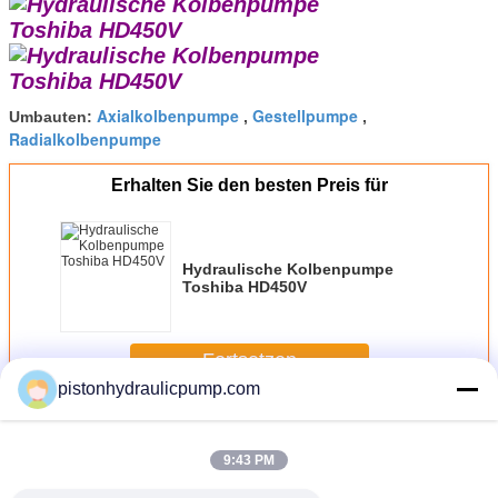
Axialkolbenpumpe
Gestellpumpe
Umbauten:
,
,
Radialkolbenpumpe
Erhalten Sie den besten Preis für
Hydraulische Kolbenpumpe
Toshiba HD450V
Fortsetzen
pistonhydraulicpump.com
Hydraulische Kolbenpumpen
Mehr
9:43 PM