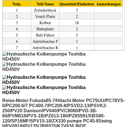
Nein.
Teil-Name
Quantität/Einheiten
Anmerkungen
1
Zylinderblock
2
2
Ventil-Platte
2
3
Kolben
18
4
Halteplatte
2
5
Ball-Führer
2
6
Antriebsachse F
1
7
Antriebsachse R
1
Reise-Motor Fukuda65-7/Hitachi Motor PC75UU/PC78VS-
6/PC200-6/7 PC400-7/PC200-8/PSVD2-13/PSVK2-
250/PV20 Danison/PV040/PVC8080/PVD-3B-
60/PVM018/PVS-1B/PZ613-180/PZ65591/SBS80-
120/SP16MF/SPV15-18/ZX330 pumpe PC45-8Swing
HPV091/HPV135/JRR075/K7V63/LINDE