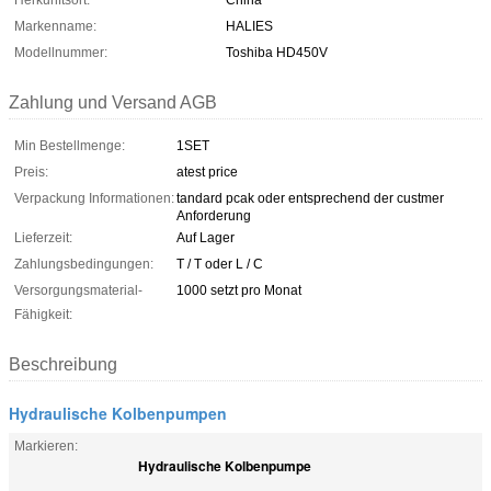
Herkunftsort:
China
Markenname:
HALIES
Modellnummer:
Toshiba HD450V
Zahlung und Versand AGB
Min Bestellmenge:
1SET
Preis:
atest price
Verpackung Informationen:
tandard pcak oder entsprechend der custmer
Anforderung
Lieferzeit:
Auf Lager
Zahlungsbedingungen:
T / T oder L / C
Versorgungsmaterial-
1000 setzt pro Monat
Fähigkeit:
Beschreibung
Hydraulische Kolbenpumpen
Markieren:
Hydraulische Kolbenpumpe