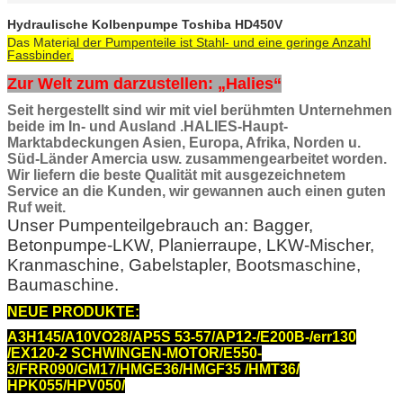
Hydraulische Kolbenpumpe Toshiba HD450V
Das Material der Pumpenteile ist Stahl- und eine geringe Anzahl
Fassbinder.
Zur Welt zum darzustellen: „Halies“
Seit hergestellt sind wir mit viel berühmten Unternehmen
beide im In- und Ausland .HALIES-Haupt-
Marktabdeckungen Asien, Europa, Afrika, Norden u.
Süd-Länder Amercia usw. zusammengearbeitet worden.
Wir liefern die beste Qualität mit ausgezeichnetem
Service an die Kunden, wir gewannen auch einen guten
Ruf weit.
Unser Pumpenteilgebrauch an: Bagger,
Betonpumpe-LKW, Planierraupe, LKW-Mischer,
Kranmaschine, Gabelstapler, Bootsmaschine,
Baumaschine.
NEUE PRODUKTE:
A3H145/A10VO28/AP5S 53-57/AP12-/E200B-/err130
/EX120-2 SCHWINGEN-MOTOR/E550-
3/FRR090/GM17/HMGE36/HMGF35 /HMT36/
HPK055/HPV050/