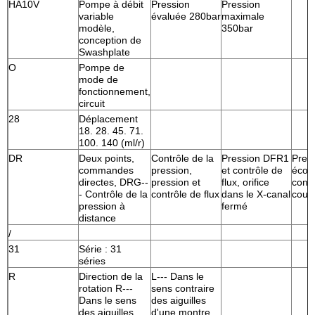
HA10V
Pompe à débit
Pression
Pression
variable
évaluée 280bar
maximale
modèle,
350bar
conception de
Swashplate
O
Pompe de
mode de
fonctionnement,
circuit
28
Déplacement
18. 28. 45. 71.
100. 140 (ml/r)
DR
Deux points,
Contrôle de la
Pression DFR1
Press
commandes
pression,
et contrôle de
écou
directes, DRG--
pression et
flux, orifice
contr
- Contrôle de la
contrôle de flux
dans le X-canal
coup
pression à
fermé
distance
/
31
Série : 31
séries
R
Direction de la
L--- Dans le
rotation R---
sens contraire
Dans le sens
des aiguilles
des aiguilles
d'une montre