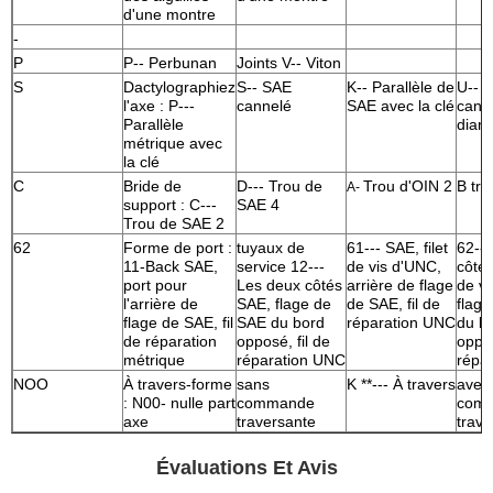
d'une montre
-
P
P-- Perbunan
Joints V-- Viton
S
Dactylographiez
S-- SAE
K-- Parallèle de
U-- 
l'axe : P---
cannelé
SAE avec la clé
canne
Parallèle
diam
métrique avec
la clé
C
Bride de
D--- Trou de
Trou d'OIN 2
B tro
A-
support : C---
SAE 4
Trou de SAE 2
62
Forme de port :
tuyaux de
61--- SAE, filet
62--
11-Back SAE,
service 12---
de vis d'UNC,
côtés
port pour
Les deux côtés
arrière de flage
de v
l'arrière de
SAE, flage de
de SAE, fil de
flag
flage de SAE, fil
SAE du bord
réparation UNC
du b
de réparation
opposé, fil de
oppos
métrique
réparation UNC
répa
NOO
À travers-forme
sans
K **--- À travers
avec 
: N00- nulle part
commande
com
axe
traversante
trave
Évaluations Et Avis