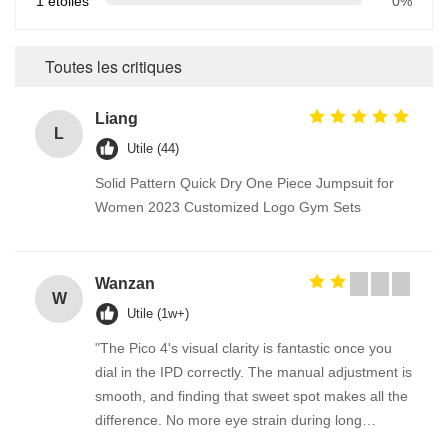
1 étoiles
0%
Toutes les critiques
Liang
L
Utile (44)
Solid Pattern Quick Dry One Piece Jumpsuit for
Women 2023 Customized Logo Gym Sets
Wanzan
W
Utile (1w+)
"The Pico 4's visual clarity is fantastic once you
dial in the IPD correctly. The manual adjustment is
smooth, and finding that sweet spot makes all the
difference. No more eye strain during long
sessions. Highly recommend taking the time to set