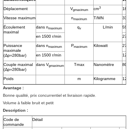
3
Déplacement
V
cm
18
gmaximum
Vitesse maximum
n
T/MN
33
maximum
Écoulement
dans n
q
L/min
59,
maximum
v
maximal
en 1500 r/min
27
Puissance
dans n
P
Kilowatt
27,
maximum
maximum
maximale
en 1500 r/min
12,
(Δp=280bar)
Couple maximal
dans V
Tmax
Nanomètre
80,
gmaximum
(Δp=280bar)
Poids
m
Kilogramme
12
Avantage :
Bonne qualité, prix concurrentiel et livraison rapide.
Volume à faible bruit et petit
Description :
Code de
Détail
commande