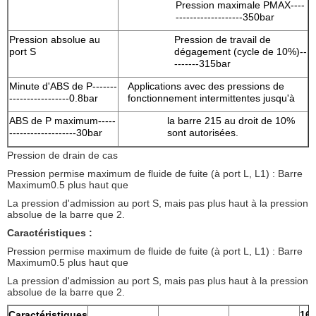
Pression maximale PMAX----
-------------------350bar
Pression absolue au
Pression de travail de
port S
dégagement (cycle de 10%)--
-------315bar
Minute d'ABS de P-------
Applications avec des pressions de
-----------------0.8bar
fonctionnement intermittentes jusqu'à
ABS de P maximum-----
la barre 215 au droit de 10%
-------------------30bar
sont autorisées.
Pression de drain de cas
Pression permise maximum de fluide de fuite (à port L, L1) : Barre
Maximum0.5 plus haut que
La pression d'admission au port S, mais pas plus haut à la pression
absolue de la barre que 2.
Caractéristiques :
Pression permise maximum de fluide de fuite (à port L, L1) : Barre
Maximum0.5 plus haut que
La pression d'admission au port S, mais pas plus haut à la pression
absolue de la barre que 2.
Caractéristiques
16/