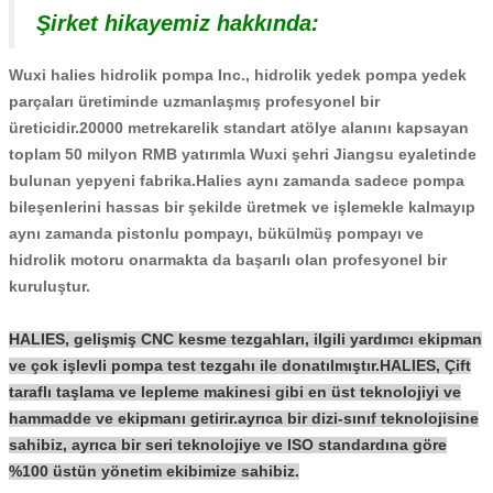
Şirket hikayemiz hakkında:
Wuxi halies hidrolik pompa Inc., hidrolik yedek pompa yedek
parçaları üretiminde uzmanlaşmış profesyonel bir
üreticidir.20000 metrekarelik standart atölye alanını kapsayan
toplam 50 milyon RMB yatırımla Wuxi şehri Jiangsu eyaletinde
bulunan yepyeni fabrika.Halies aynı zamanda sadece pompa
bileşenlerini hassas bir şekilde üretmek ve işlemekle kalmayıp
aynı zamanda pistonlu pompayı, bükülmüş pompayı ve
hidrolik motoru onarmakta da başarılı olan profesyonel bir
kuruluştur.
HALIES, gelişmiş CNC kesme tezgahları, ilgili yardımcı ekipman
ve çok işlevli pompa test tezgahı ile donatılmıştır.HALIES, Çift
taraflı taşlama ve lepleme makinesi gibi en üst teknolojiyi ve
hammadde ve ekipmanı getirir.ayrıca bir dizi-sınıf teknolojisine
sahibiz, ayrıca bir seri teknolojiye ve ISO standardına göre
%100 üstün yönetim ekibimize sahibiz.