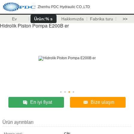
Zhenhu PDC Hydraulic CO.,LTD
Ev
Ürün:% s
Hakkımızda
Fabrika turu
>>
Hidrolik Piston Pompa E200B er
En iyi fiyat
Bize ulaşın
Ürün ayrıntıları