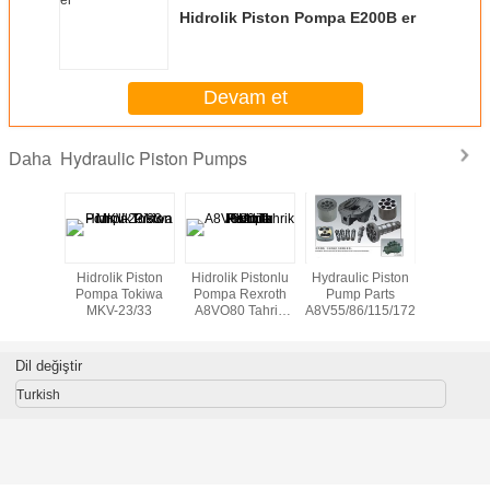
Hidrolik Piston Pompa E200B er
Devam et
Hydraulic Piston Pumps
Daha
Hidrolik Piston
Hidrolik Pistonlu
Hydraulic Piston
Steel be
Pompa Tokiwa
Pompa Rexroth
Pump Parts
machin
MKV-23/33
A8VO80 Tahrik
A8V55/86/115/172
Hydrau
Mili
Benchtop
Brake s
10000KN 
Dil değiştir
6000
Turkish