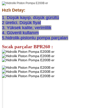
Hızlı Detay:
1. Düşük kayıp, düşük gürültü
2 üretici. Düşük fiyat
3. Yüksek kalite, verimlilik
4. Güvenli kullanım
5.hidrolik-pistonlu pompa parçaları
Sıcak parçalar BPR260 :