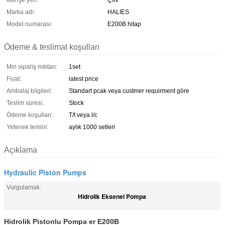
Menşe yeri:
ÇİN
Marka adı:
HALIES
Model numarası:
E200B hitap
Ödeme & teslimat koşulları
Min sipariş miktarı:
1set
Fiyat:
latest price
Ambalaj bilgileri:
Standart pcak veya custmer requirment göre
Teslim süresi:
Stock
Ödeme koşulları:
T/t veya l/c
Yetenek temini:
aylık 1000 setleri
Açıklama
Hydraulic Piston Pumps
Vurgulamak:
Hidrolik Eksenel Pompa
Hidrolik Pistonlu Pompa er E200B