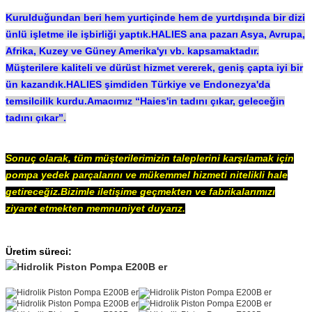
Kurulduğundan beri hem yurtiçinde hem de yurtdışında bir dizi
ünlü işletme ile işbirliği yaptık.HALIES ana pazarı Asya, Avrupa,
Afrika, Kuzey ve Güney Amerika'yı vb. kapsamaktadır.
Müşterilere kaliteli ve dürüst hizmet vererek, geniş çapta iyi bir
ün kazandık.HALIES şimdiden Türkiye ve Endonezya'da
temsilcilik kurdu.Amacımız “Haies'in tadını çıkar, geleceğin
tadını çıkar”.
Sonuç olarak, tüm müşterilerimizin taleplerini karşılamak için
pompa yedek parçalarını ve mükemmel hizmeti nitelikli hale
getireceğiz.Bizimle iletişime geçmekten ve fabrikalarımızı
ziyaret etmekten memnuniyet duyarız.
Üretim süreci: