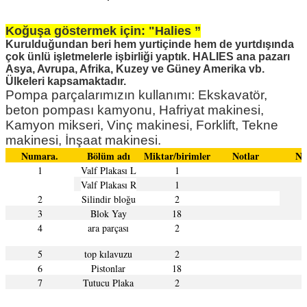
Koğuşa göstermek için: "Halies ”
Kurulduğundan beri hem yurtiçinde hem de yurtdışında
çok ünlü işletmelerle işbirliği yaptık. HALIES ana pazarı
Asya, Avrupa, Afrika, Kuzey ve Güney Amerika vb.
Ülkeleri kapsamaktadır.
Pompa parçalarımızın kullanımı: Ekskavatör,
beton pompası kamyonu, Hafriyat makinesi,
Kamyon mikseri, Vinç makinesi, Forklift, Tekne
makinesi, İnşaat makinesi.
Numara.
Bölüm adı
Miktar/birimler
Notlar
Nu
1
Valf Plakası L
1
Valf Plakası R
1
2
Silindir bloğu
2
3
Blok Yay
18
4
ara parçası
2
5
top kılavuzu
2
6
Pistonlar
18
7
Tutucu Plaka
2