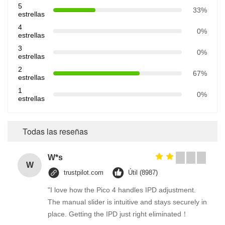
5
33%
estrellas
4
0%
estrellas
3
0%
estrellas
2
67%
estrellas
1
0%
estrellas
Todas las reseñas
W*s
W
trustpilot.com
Útil (8987)
"I love how the Pico 4 handles IPD adjustment.
The manual slider is intuitive and stays securely in
place. Getting the IPD just right eliminated！