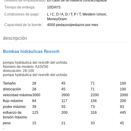
Detalles de empaquetado:
En caso de la madera contrachapada
Tiempo de entrega:
10DAYS
Condiciones de pago:
L / C, D / A, D / T, P / T, Western Union,
MoneyGram
Capacidad de la fuente:
4000 pedazos/pedazos por mes
descripción
Bombas hidráulicas Rexroth
pompa hydráulica del rexroth del uchida:
Número de modelo: A10VS0
dislocación: 28-100
pompa hydráulica del rexroth del uchida:
Tamaño
28
45
71
100
dislocación
28
45
71
100
velocidad máxima
3000
2600
2200
2000
flujo máximo
84
117
156
200
poder máximo
39
55
73
93
esfuerzo de
125
200
316
445
torsión máximo
peso
15
21
33
45
-