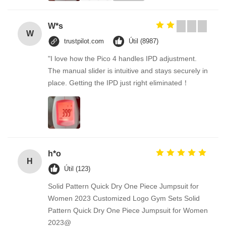
W*s
W
trustpilot.com
Útil (8987)
"I love how the Pico 4 handles IPD adjustment.
The manual slider is intuitive and stays securely in
place. Getting the IPD just right eliminated！
h*o
H
Útil (123)
Solid Pattern Quick Dry One Piece Jumpsuit for
Women 2023 Customized Logo Gym Sets Solid
Pattern Quick Dry One Piece Jumpsuit for Women
2023@