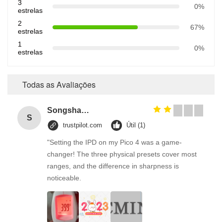
3
0%
estrelas
2
67%
estrelas
1
0%
estrelas
Todas as Avaliações
Songshang
S
trustpilot.com
Útil (1)
"Setting the IPD on my Pico 4 was a game-
changer! The three physical presets cover most
ranges, and the difference in sharpness is
noticeable.