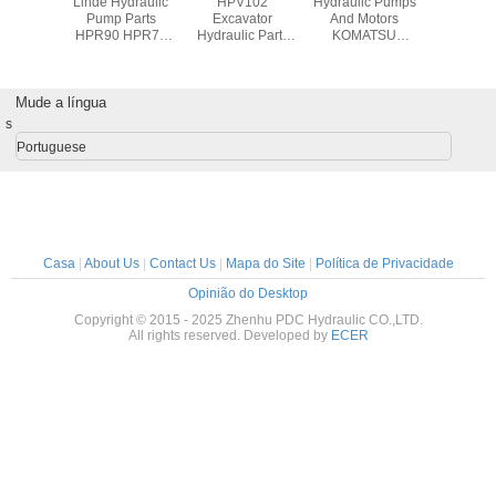
ic Pump
Linde Hydraulic
HPV102
Hydraulic Pumps
Jaque
 Parts
Pump Parts
Excavator
And Motors
levantame
n Plate
HPR90 HPR75
Hydraulic Parts
KOMATSU
bomb
HPR105 HPR160
Hydraulic Pump
PC200-7 SWING
hidrául
Piston Cylinder
Repair Kits For
MOTOR
Block
EX200 - 5
Mude a língua
s
Portuguese
Casa
|
About Us
|
Contact Us
|
Mapa do Site
|
Política de Privacidade
Opinião do Desktop
Copyright © 2015 - 2025 Zhenhu PDC Hydraulic CO.,LTD.
All rights reserved. Developed by
ECER