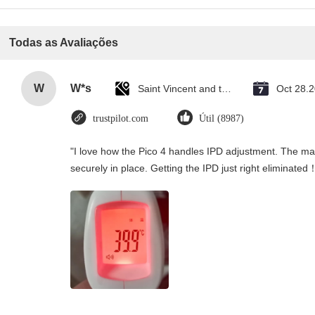
Todas as Avaliações
W
W*s
Saint Vincent and the Grenadines
Oct 28.
trustpilot.com
Útil (8987)
"I love how the Pico 4 handles IPD adjustment. The manu
securely in place. Getting the IPD just right eliminated