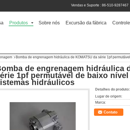
Vendas e Suporte :
86-510-9287467
sa
Produtos
Sobre nós
Excursão da fábrica
Controle
renagem
Bomba de engrenagem hidráulica de KOMATSU da série 1pf permutável de
Bomba de engrenagem hidráulica
érie 1pf permutável de baixo nível
istemas hidráulicos
Detalhes do produto:
Lugar de origem:
Marca:
Contato