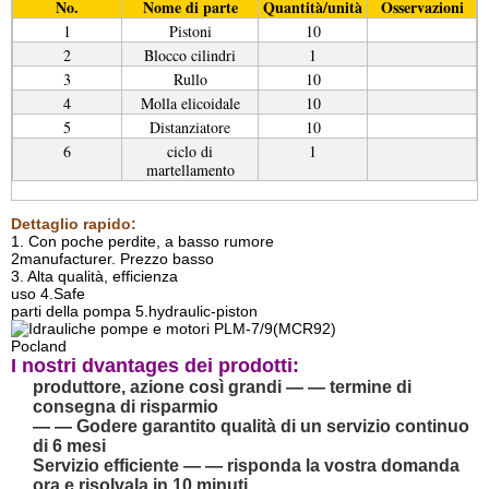
No.
Nome di parte
Quantità/unità
Osservazioni
1
Pistoni
10
2
Blocco cilindri
1
3
Rullo
10
4
Molla elicoidale
10
5
Distanziatore
10
6
ciclo di
1
martellamento
Dettaglio rapido:
1. Con poche perdite, a basso rumore
2manufacturer. Prezzo basso
3. Alta qualità, efficienza
uso 4.Safe
parti della pompa 5.hydraulic-piston
I nostri dvantages dei prodotti:
produttore, azione così grandi — — termine di
consegna di risparmio
— — Godere garantito qualità di un servizio continuo
di 6 mesi
Servizio efficiente — — risponda la vostra domanda
ora e risolvala in 10 minuti