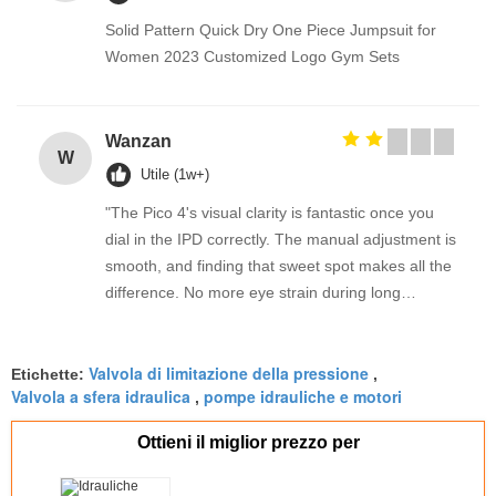
Solid Pattern Quick Dry One Piece Jumpsuit for
Women 2023 Customized Logo Gym Sets
Wanzan
W
Utile (1w+)
"The Pico 4's visual clarity is fantastic once you
dial in the IPD correctly. The manual adjustment is
smooth, and finding that sweet spot makes all the
difference. No more eye strain during long
sessions. Highly recommend taking the time to set
it up properly!""The Pico 4's visual clarity is
Valvola di limitazione della pressione
fantastic once you dial in the IPD correctly. The
Etichette:
,
Valvola a sfera idraulica
pompe idrauliche e motori
,
manual adjustment is smooth, and finding that
sweet spot makes all the difference. No more eye
Ottieni il miglior prezzo per
strain during long sessions. Highly recommend
taking the time to set it up properly!""The Pico 4's