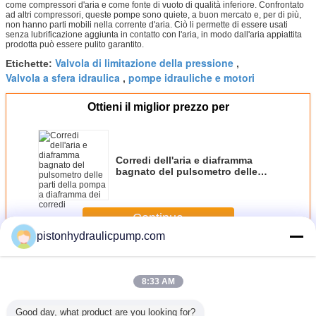
come compressori d'aria e come fonte di vuoto di qualità inferiore. Confrontato
ad altri compressori, queste pompe sono quiete, a buon mercato e, per di più,
non hanno parti mobili nella corrente d'aria. Ciò li permette di essere usati
senza lubrificazione aggiunta in contatto con l'aria, in modo dall'aria appiattita
prodotta può essere pulito garantito.
Valvola di limitazione della pressione
Etichette:
,
Valvola a sfera idraulica
pompe idrauliche e motori
,
Ottieni il miglior prezzo per
Corredi dell'aria e diaframma
bagnato del pulsometro delle
parti della pompa a diaframma
dei corredi
Continua
pistonhydraulicpump.com
Parti di pompa idraulica
Più
8:33 AM
Good day, what product are you looking for?