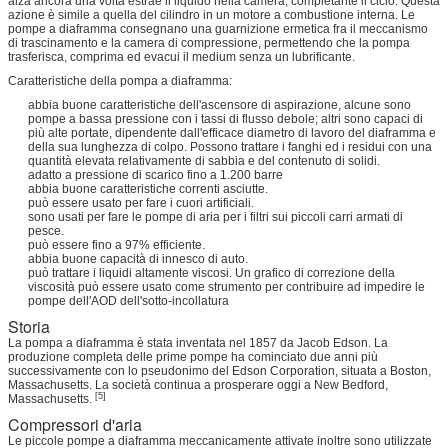
alza ancora una volta estrae il liquido nella camera, completante il ciclo. Questa
azione è simile a quella del cilindro in un motore a combustione interna. Le
pompe a diaframma consegnano una guarnizione ermetica fra il meccanismo
di trascinamento e la camera di compressione, permettendo che la pompa
trasferisca, comprima ed evacui il medium senza un lubrificante.
Caratteristiche della pompa a diaframma:
abbia buone caratteristiche dell'ascensore di aspirazione, alcune sono
pompe a bassa pressione con i tassi di flusso debole; altri sono capaci di
più alte portate, dipendente dall'efficace diametro di lavoro del diaframma e
della sua lunghezza di colpo. Possono trattare i fanghi ed i residui con una
quantità elevata relativamente di sabbia e del contenuto di solidi.
adatto a pressione di scarico fino a 1.200 barre
abbia buone caratteristiche correnti asciutte.
può essere usato per fare i cuori artificiali.
sono usati per fare le pompe di aria per i filtri sui piccoli carri armati di
pesce.
può essere fino a 97% efficiente.
abbia buone capacità di innesco di auto.
può trattare i liquidi altamente viscosi. Un grafico di correzione della
viscosità può essere usato come strumento per contribuire ad impedire le
pompe dell'AOD dell'sotto-incollatura
Storia
La pompa a diaframma è stata inventata nel 1857 da Jacob Edson. La
produzione completa delle prime pompe ha cominciato due anni più
successivamente con lo pseudonimo del Edson Corporation, situata a Boston,
Massachusetts. La società continua a prosperare oggi a New Bedford,
[5]
Massachusetts.
Compressori d'aria
Le piccole pompe a diaframma meccanicamente attivate inoltre sono utilizzate