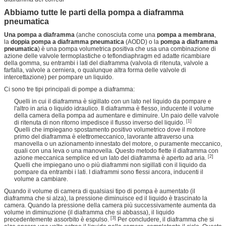
Abbiamo tutte le parti della pompa a diaframma
pneumatica
Una pompa a diaframma
(anche conosciuta come una
pompa a membrana
,
la
doppia pompa a diaframma pneumatica
(AODD) o la
pompa a diaframma
pneumatica
) è una pompa volumetrica positiva che usa una combinazione di
azione delle valvole termoplastiche o teflondiaphragm ed adatte ricambiare
della gomma, su entrambi i lati del diaframma (valvola di ritenuta, valvole a
farfalla, valvole a cerniera, o qualunque altra forma delle valvole di
intercettazione) per pompare un liquido.
Ci sono tre tipi principali di pompe a diaframma:
Quelli in cui il diaframma è sigillato con un lato nel liquido da pompare e
l'altro in aria o liquido idraulico. Il diaframma è flesso, inducente il volume
della camera della pompa ad aumentare e diminuire. Un paio delle valvole
[1]
di ritenuta di non ritorno impedisce il flusso inverso del liquido.
Quelli che impiegano spostamento positivo volumetrico dove il motore
primo del diaframma è elettromeccanico, lavorante attraverso una
manovella o un azionamento innestato del motore, o puramente meccanico,
quali con una leva o una manovella. Questo metodo flette il diaframma con
[2]
azione meccanica semplice ed un lato del diaframma è aperto ad aria.
Quelli che impiegano uno o più diaframmi non sigillati con il liquido da
pompare da entrambi i lati. I diaframmi sono flessi ancora, inducenti il
volume a cambiare.
Quando il volume di camera di qualsiasi tipo di pompa è aumentato (il
diaframma che si alza), la pressione diminuisce ed il liquido è trascinato la
camera. Quando la pressione della camera più successivamente aumenta da
volume in diminuzione (il diaframma che si abbassa), il liquido
[3]
precedentemente assorbito è espulso.
Per concludere, il diaframma che si