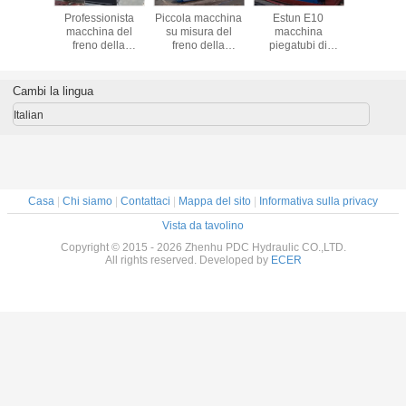
gi pompa
Professionista
Piccola macchina
Estun E10
Pomp
ulica
macchina del
su misura del
macchina
ingran
/E320
freno della
freno della
piegatubi di
22/21/20/2
stampa di
stampa di
piastra metallica
idraulica
3200mm/100
rendimento
del freno della
tonnellate con il
elevato
stampa da 200
Cambi la lingua
sistema E200
250T/4000mm
tonnellate per il
trasporto del
Italian
camion
Casa
|
Chi siamo
|
Contattaci
|
Mappa del sito
|
Informativa sulla privacy
Vista da tavolino
Copyright © 2015 - 2026 Zhenhu PDC Hydraulic CO.,LTD.
All rights reserved. Developed by
ECER