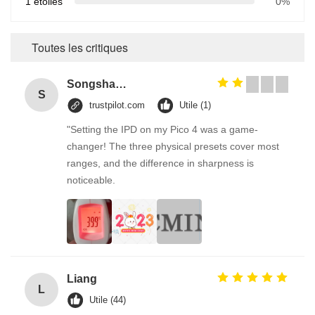
1 étoiles
0%
Toutes les critiques
Songshang
S
trustpilot.com
Utile (1)
"Setting the IPD on my Pico 4 was a game-
changer! The three physical presets cover most
ranges, and the difference in sharpness is
noticeable.
Liang
L
Utile (44)