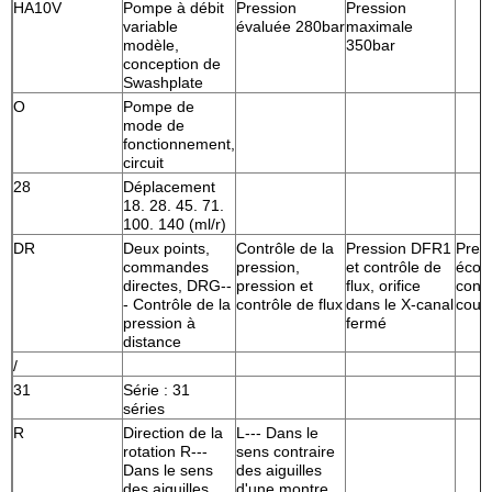
HA10V
Pompe à débit
Pression
Pression
variable
évaluée 280bar
maximale
modèle,
350bar
conception de
Swashplate
O
Pompe de
mode de
fonctionnement,
circuit
28
Déplacement
18. 28. 45. 71.
100. 140 (ml/r)
DR
Deux points,
Contrôle de la
Pression DFR1
Press
commandes
pression,
et contrôle de
écou
directes, DRG--
pression et
flux, orifice
contr
- Contrôle de la
contrôle de flux
dans le X-canal
coup
pression à
fermé
distance
/
31
Série : 31
séries
R
Direction de la
L--- Dans le
rotation R---
sens contraire
Dans le sens
des aiguilles
des aiguilles
d'une montre