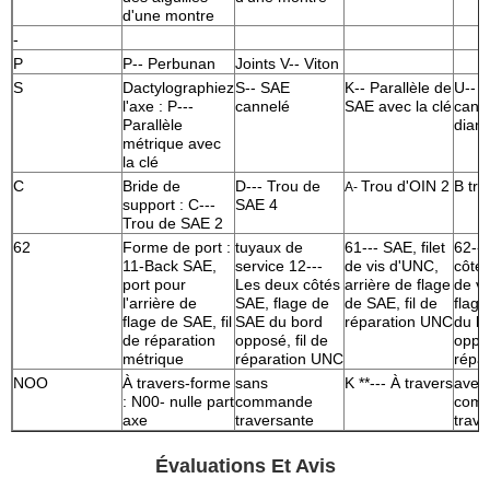
d'une montre
-
P
P-- Perbunan
Joints V-- Viton
S
Dactylographiez
S-- SAE
K-- Parallèle de
U-- 
l'axe : P---
cannelé
SAE avec la clé
canne
Parallèle
diam
métrique avec
la clé
C
Bride de
D--- Trou de
Trou d'OIN 2
B tro
A-
support : C---
SAE 4
Trou de SAE 2
62
Forme de port :
tuyaux de
61--- SAE, filet
62--
11-Back SAE,
service 12---
de vis d'UNC,
côtés
port pour
Les deux côtés
arrière de flage
de v
l'arrière de
SAE, flage de
de SAE, fil de
flag
flage de SAE, fil
SAE du bord
réparation UNC
du b
de réparation
opposé, fil de
oppos
métrique
réparation UNC
répa
NOO
À travers-forme
sans
K **--- À travers
avec 
: N00- nulle part
commande
com
axe
traversante
trave
Évaluations Et Avis