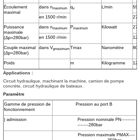
Écoulement
dans n
q
L/min
59,
maximum
v
maximal
en 1500 r/min
27
Puissance
dans n
P
Kilowatt
27,
maximum
maximum
maximale
en 1500 r/min
12,
(Δp=280bar)
Couple maximal
dans V
Tmax
Nanomètre
80,
gmaximum
(Δp=280bar)
Poids
m
Kilogramme
12
Applications :
Circuit hydraulique, machinant la machine, camion de pompe
concrète, circuit hydraulique de bateaux.
Paramètre
Gamme de pression de
Pression au port B
fonctionnement
| admission
Pression nominale PN---------
-------280bar
Pression maximale PMAX----