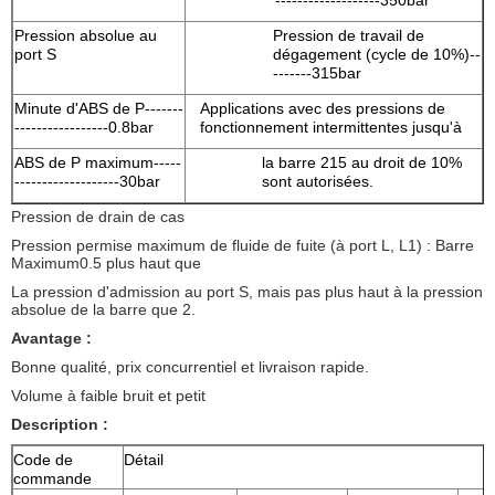
-------------------350bar
Pression absolue au
Pression de travail de
port S
dégagement (cycle de 10%)--
-------315bar
Minute d'ABS de P-------
Applications avec des pressions de
-----------------0.8bar
fonctionnement intermittentes jusqu'à
ABS de P maximum-----
la barre 215 au droit de 10%
-------------------30bar
sont autorisées.
Pression de drain de cas
Pression permise maximum de fluide de fuite (à port L, L1) : Barre
Maximum0.5 plus haut que
La pression d'admission au port S, mais pas plus haut à la pression
absolue de la barre que 2.
Avantage :
Bonne qualité, prix concurrentiel et livraison rapide.
Volume à faible bruit et petit
Description :
Code de
Détail
commande