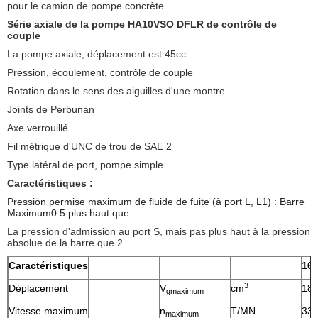
pour le camion de pompe concrète
Série axiale de la pompe HA10VSO DFLR de contrôle de
couple
La pompe axiale, déplacement est 45cc.
Pression, écoulement, contrôle de couple
Rotation dans le sens des aiguilles d'une montre
Joints de Perbunan
Axe verrouillé
Fil métrique d'UNC de trou de SAE 2
Type latéral de port, pompe simple
Caractéristiques :
Pression permise maximum de fluide de fuite (à port L, L1) : Barre
Maximum0.5 plus haut que
La pression d'admission au port S, mais pas plus haut à la pression
absolue de la barre que 2.
Caractéristiques
16/
3
Déplacement
V
cm
18
gmaximum
Vitesse maximum
n
T/MN
33
maximum