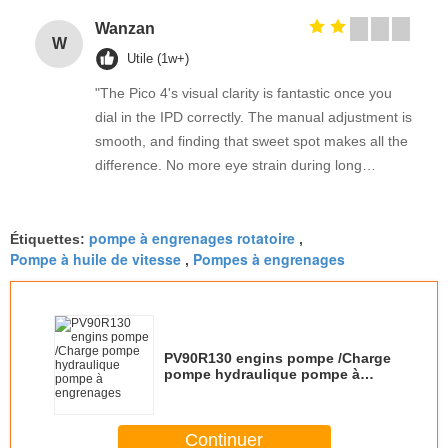
Wanzan
W
Utile (1w+)
"The Pico 4's visual clarity is fantastic once you
dial in the IPD correctly. The manual adjustment is
smooth, and finding that sweet spot makes all the
difference. No more eye strain during long
sessions. Highly recommend taking the time to set
it up properly!""The Pico 4's visual clarity is
pompe à engrenages rotatoire
fantastic once you dial in the IPD correctly. The
Étiquettes:
,
Pompe à huile de vitesse
Pompes à engrenages
,
manual adjustment is smooth, and finding that
sweet spot makes all the difference. No more eye
strain during long sessions. Highly recommend
taking the time to set it up properly!""The Pico 4's
visual clarity is fantastic once you dial in the IPD
PV90R130 engins pompe /Charge
pompe hydraulique pompe à
correctly. The manual adjustment is smooth, and
engrenages
finding that sweet spot makes all the difference.
No more eye strain during long sessions. Highly
Continuer