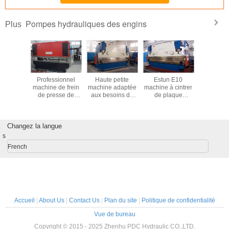
recommend taking the time to set it up
properly!""The Pico 4's visual clarity is fantastic
Pompes hydrauliques des engins
Plus
once you dial in the IPD correctly. The manual
adjustment is smooth, and finding that sweet spot
makes all the difference. No more eye strain
during long sessions. Highly r
tun E10
Hydraulic Sauer
Hydraulic Gear
Hydraulic Gear
Profe
e à cintrer
Danfoss Gear
Pump PC200-6
Pump
machine
 plaque
Pump
E200B/E320
de pr
llique de
3200
de presse de
tonnes
onnes pour
systè
chariot de
Changez la langue
amion
s
French
Accueil
|
About Us
|
Contact Us
|
Plan du site
|
Politique de confidentialité
Vue de bureau
Copyright © 2015 - 2025 Zhenhu PDC Hydraulic CO.,LTD.