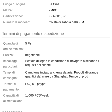
Luogo di origine:
La Cina
Marca:
ZMPC
Certificazione:
ISO9001,BV
Numero di modello:
Colata di sabbia dell'OEM
Termini di pagamento e spedizione
Quantità di
5 Pz
ordine minimo:
Prezzo:
negotiable
Imballaggi
Scatola di legno in condizione di navigare o secondo i
requisiti del cliente
particolari:
Tempi di
Campione inviato al cliente da aria. Prodotti di grande
quantità dal mare da Shanghai. Tempo di prod
consegna:
Termini di
L/C, T/T, paypal
pagamento:
Capacità di
1, 000 PCS/week
alimentazione: