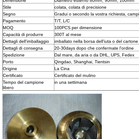
Dimensione
Diametro esterno 80mm, 90mm, 100mm
Stile
colata, colata di precisione
Segno
Gradui o secondo la vostra richiesta, camp
Pagamento
T/T, L/C
MOQ
100PCS per dimensione
Capacità di produrre
300T al mese
Dettagli dell'imballaggio
imballato nella borsa dell'iuta o del cartone 
Dettagli di consegna
20-30days dopo che confermate l'ordine
Spedizione
Dal mare, da aria o da DHL, UPS, Fedex
Porto
Qingdao, Shanghai, Tientsin
Origine
La Cina
Certificato
Certificato del mulino
Tempo del campione
in una settimana
libero