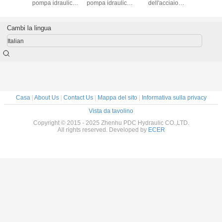
pompa idraulica
pompa idraulica
dell'acciaio
pompa idr
della colata di
della colata di
inossidabile fatta
della col
CNC di alluminio
CNC di alluminio
dalla colata persa
CNC di al
muore
muore
della cera
muo
Cambi la lingua
progettazione
progettazione
progetta
della ventola della
della ventola della
della vento
Italian
colata nuova
colata
colata 
Casa
|
About Us
|
Contact Us
|
Mappa del sito
|
Informativa sulla privacy
Vista da tavolino
Copyright © 2015 - 2025 Zhenhu PDC Hydraulic CO.,LTD.
All rights reserved. Developed by
ECER