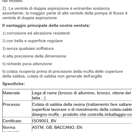
tali modelli.
2). La ventola di doppia aspirazione è entrambe sostanza
assorbente, la maggior parte di alte ventole della pompa di flusso è
ventola di doppia aspirazione.
Il vantaggio principale della nostra ventola:
corrosione ed abrasione resistenti
1)
con bella e superficie regolare
2)
senza qualsiasi soffiatura
3)
alta precisione della dimensione
4)
richiede poca attenzione
5)
colata ricoperta prima di precisione della muffa delle coperture
6)
della sabbia, colata di sabbia non generale dell'argilla
Specifiche:
Materiale
Lega di rame (bronzo di alluminio, bronzo, ottone del s
latta…)
Processo
Colata di sabbia della resina (trattamento fare saltare
superficie lavorare o di rivestimento della colata-sabb
disegno-muffa - prodotto che controlla imballaggio-c
Certificato
ISO9001, BV
Norma
ASTM, GB, BACCANO, EN