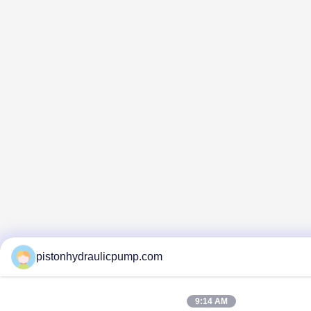
pistonhydraulicpump.com
9:14 AM