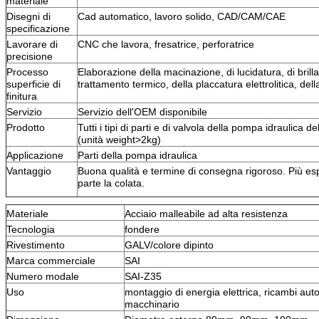
materiale
Disegni di
Cad automatico, lavoro solido, CAD/CAM/CAE
specificazione
Lavorare di
CNC che lavora, fresatrice, perforatrice
precisione
Processo
Elaborazione della macinazione, di lucidatura, di brill
superficie di
trattamento termico, della placcatura elettrolitica, dell
finitura
Servizio
Servizio dell'OEM disponibile
Prodotto
Tutti i tipi di parti e di valvola della pompa idraulica d
(unità weight>2kg)
Applicazione
Parti della pompa idraulica
Vantaggio
Buona qualità e termine di consegna rigoroso. Più e
parte la colata.
Materiale
Acciaio malleabile ad alta resistenza
Tecnologia
fondere
Rivestimento
GALV/colore dipinto
Marca commerciale
SAI
Numero modale
SAI-Z35
Uso
montaggio di energia elettrica, ricambi auto
macchinario