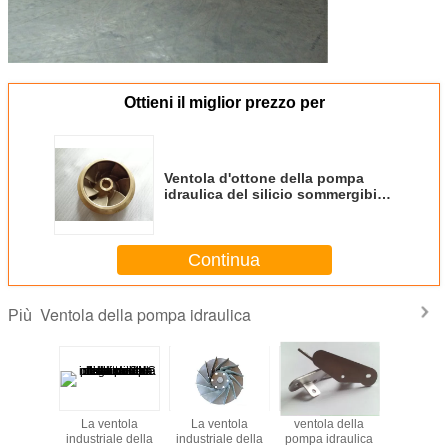
Ottieni il miglior prezzo per
Ventola d'ottone della pompa
idraulica del silicio sommergibile
di alta precisione per le parti
della pompa idraulica
Continua
Ventola della pompa idraulica
Più
La ventola
La ventola
ventola della
La ven
industriale della
industriale della
pompa idraulica
industrial