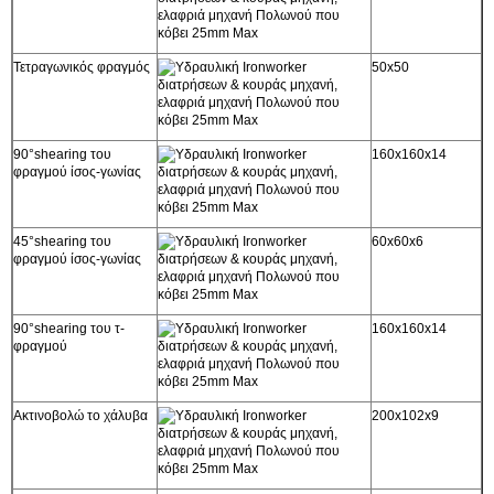
Τετραγωνικός φραγμός
50x50
90°shearing του
160x160x14
φραγμού ίσος-γωνίας
45°shearing του
60x60x6
φραγμού ίσος-γωνίας
90°shearing του τ-
160x160x14
φραγμού
Ακτινοβολώ το χάλυβα
200x102x9