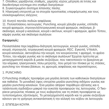
7. Οπίσθιος χαράζοντας σταθμός, χαμηλής ισχύος μέτρηση σε ίντσες και
διευθετήσιμο κτύπημα στο σταθμό διατρήσεων
8. Συγκεντρωμένο σύστημα λίπανσης πίεσης
9. Ηλεκτρική επιτροπή με τα στοιχεία προστασίας υπερφόρτωσης και τους
ολοκληρωμένους ελέγχους
10. Κινητό πεντάλι ποδιών ασφάλειας
11. Πολλαπλάσιος-λειτουργίες: Punching, κουρά χάλυβα γωνίας, επίπεδη
κουρά φραγμών, στρογγυλή/τετραγωνική κουρά φραγμών, σκάλισμα, β-
σκάλισμα, κουρά γ-καναλιών, κουρά ι-ακτίνων, κουρά τ-φραγμών, φρένο Τύπου,
κάμψη γωνίας και σκάλισμα σωλήνων.
Εφαρμογές:
Πολλαπλάσια περι:λαμβάνω-διάτρηση λειτουργιών, κουρά γωνίας, επίπεδη
κουρά, στρογγυλή, τετραγωνική κουρά φραγμών, REC. Εγκοπή, V-Notch,
κουρά καναλιών, ακτινοβολώ την κουρά, τον κουρεύοντας τ-φραγμό, το φρένο
Τύπου, την κάμψη γωνίας και το σκάλισμα σωλήνων! Έρχεται πρότυπα με:
μετασχηματιστή καρύδι & μανίκι συζεύξεων, που τακτοποιούν το βραχίονα με
την κλίμακα, ηλεκτρονικός πίσω μετρητής, που μετρά τον πίνακα με τις στάσεις,
punching τον πίνακα βάσεων, τις φρουρές ασφάλειας και περισσότερους.
1. PUNCHING
Ο Punching σταθμός προσφέρει μια μεγάλη έκταση των καθολικών διατρήσεων
και πεθαίνει. Το μοναδικό ύφος επιτρέπει μεγάλο punching σιδήρου γωνίας και
μεγάλο punching καναλιών. Ένα μεγάλο stripper παράθυρο εξέτασης και η
ταλάντευση σχεδιάζουν μακριά την ευκολία προσφορών της λειτουργίας. Ο Two-
piece μετρώντας πίνακας με τους κυβερνήτες και τη στάση προσφέρεται ως
τυποποιημένος εξοπλισμός. Το μετασχηματιστή καρύδι και το μανίκι συζεύξεων
κάνουν για τη γρήγορη αντικατάσταση ή την αλλαγή του κύβου σε λειτουργία.
2. ΕΠΙΠΕΔΗ ΚΟΥΡΑ