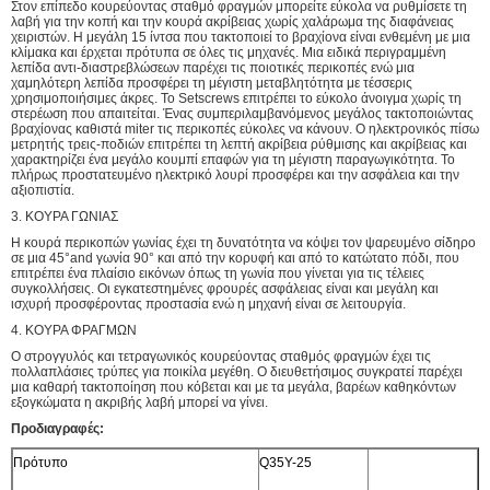
Στον επίπεδο κουρεύοντας σταθμό φραγμών μπορείτε εύκολα να ρυθμίσετε τη
λαβή για την κοπή και την κουρά ακρίβειας χωρίς χαλάρωμα της διαφάνειας
χειριστών. Η μεγάλη 15 ίντσα που τακτοποιεί το βραχίονα είναι ενθεμένη με μια
κλίμακα και έρχεται πρότυπα σε όλες τις μηχανές. Μια ειδικά περιγραμμένη
λεπίδα αντι-διαστρεβλώσεων παρέχει τις ποιοτικές περικοπές ενώ μια
χαμηλότερη λεπίδα προσφέρει τη μέγιστη μεταβλητότητα με τέσσερις
χρησιμοποιήσιμες άκρες. Το Setscrews επιτρέπει το εύκολο άνοιγμα χωρίς τη
στερέωση που απαιτείται. Ένας συμπεριλαμβανόμενος μεγάλος τακτοποιώντας
βραχίονας καθιστά miter τις περικοπές εύκολες να κάνουν. Ο ηλεκτρονικός πίσω
μετρητής τρεις-ποδιών επιτρέπει τη λεπτή ακρίβεια ρύθμισης και ακρίβειας και
χαρακτηρίζει ένα μεγάλο κουμπί επαφών για τη μέγιστη παραγωγικότητα. Το
πλήρως προστατευμένο ηλεκτρικό λουρί προσφέρει και την ασφάλεια και την
αξιοπιστία.
3. ΚΟΥΡΑ ΓΩΝΙΑΣ
Η κουρά περικοπών γωνίας έχει τη δυνατότητα να κόψει τον ψαρευμένο σίδηρο
σε μια 45°and γωνία 90° και από την κορυφή και από το κατώτατο πόδι, που
επιτρέπει ένα πλαίσιο εικόνων όπως τη γωνία που γίνεται για τις τέλειες
συγκολλήσεις. Οι εγκατεστημένες φρουρές ασφάλειας είναι και μεγάλη και
ισχυρή προσφέροντας προστασία ενώ η μηχανή είναι σε λειτουργία.
4. ΚΟΥΡΑ ΦΡΑΓΜΩΝ
Ο στρογγυλός και τετραγωνικός κουρεύοντας σταθμός φραγμών έχει τις
πολλαπλάσιες τρύπες για ποικίλα μεγέθη. Ο διευθετήσιμος συγκρατεί παρέχει
μια καθαρή τακτοποίηση που κόβεται και με τα μεγάλα, βαρέων καθηκόντων
εξογκώματα η ακριβής λαβή μπορεί να γίνει.
Προδιαγραφές:
Πρότυπο
Q35Y-25