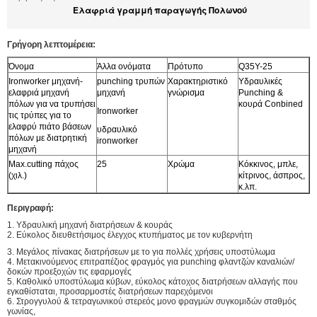
Ελαφριά γραμμή παραγωγής Πολωνού
Γρήγορη λεπτομέρεια:
Όνομα
Άλλα ονόματα
Πρότυπο
Q35Y-25
Ironworker μηχανή-
punching τρυπών
Χαρακτηριστικό
Υδραυλικές
ελαφριά μηχανή
μηχανή
γνώρισμα
Punching &
πόλων για να τρυπήσει
κουρά Conbined
Ironworker
τις τρύπες για το
ελαφρύ πιάτο βάσεων
υδραυλικό
πόλων με διατρητική
ironworker
μηχανή
Max.cutting πάχος
25
Χρώμα
Κόκκινος, μπλε,
(χιλ.)
κίτρινος, άσπρος,
κ.λπ.
Περιγραφή:
1. Υδραυλική μηχανή διατρήσεων & κουράς
2. Εύκολος διευθετήσιμος έλεγχος κτυπήματος με τον κυβερνήτη
3. Μεγάλος πίνακας διατρήσεων με το για πολλές χρήσεις υποστύλωμα
4. Μετακινούμενος επιτραπέζιος φραγμός για punching φλαντζών καναλιών/
δοκών προεξοχών τις εφαρμογές
5. Καθολικό υποστύλωμα κύβων, εύκολος κάτοχος διατρήσεων αλλαγής που
εγκαθίσταται, προσαρμοστές διατρήσεων παρεχόμενοι
6. Στρογγυλού & τετραγωνικού στερεός μονο φραγμών συγκομιδών σταθμός
γωνίας,