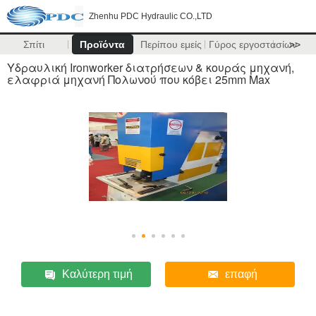
Zhenhu PDC Hydraulic CO.,LTD
Σπίτι
Προϊόντα
Περίπου εμείς
Γύρος εργοστασίων
>>
Υδραυλική Ironworker διατρήσεων & κουράς μηχανή,
ελαφριά μηχανή Πολωνού που κόβει 25mm Max
Καλύτερη τιμή
επαφή