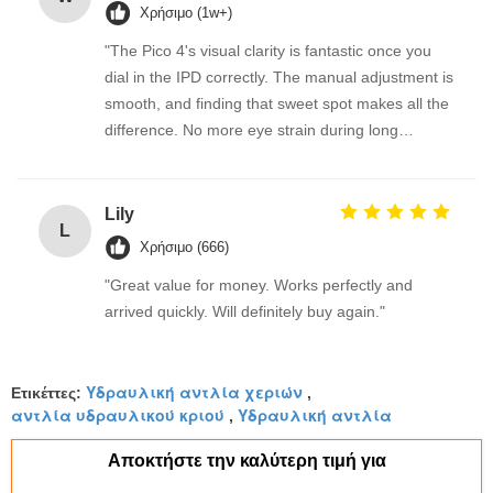
Χρήσιμο (1w+)
"The Pico 4's visual clarity is fantastic once you
dial in the IPD correctly. The manual adjustment is
smooth, and finding that sweet spot makes all the
difference. No more eye strain during long
sessions. Highly recommend taking the time to set
it up properly!""The Pico 4's visual clarity is
fantastic once you dial in the IPD correctly. The
Lily
L
manual adjustment is smooth, and finding that
Χρήσιμο (666)
sweet spot makes all the difference. No more eye
"Great value for money. Works perfectly and
strain during long sessions. Highly recommend
arrived quickly. Will definitely buy again."
taking the time to set it up properly!""The Pico 4's
visual clarity is fantastic once you dial in the IPD
correctly. The manual adjustment is smooth, and
Υδραυλική αντλία χεριών
Ετικέττες:
,
finding that sweet spot makes all the difference.
αντλία υδραυλικού κριού
Υδραυλική αντλία
,
No more eye strain during long sessions. Highly
recommend taking the time to set it up
Αποκτήστε την καλύτερη τιμή για
properly!""The Pico 4's visual clarity is fantastic