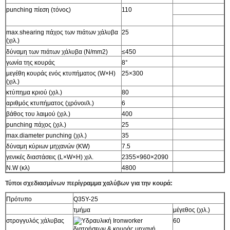
punching πίεση (τόνος)
110
max.shearing πάχος των πιάτων χάλυβα
25
(χιλ.)
δύναμη των πιάτων χάλυβα (N/mm2)
≤450
γωνία της κουράς
8°
μεγέθη κουράς ενός κτυπήματος (W×H)
25×300
(χιλ.)
κτύπημα κριού (χιλ.)
80
αριθμός κτυπήματος (χρόνοι/λ.)
6
βάθος του λαιμού (χιλ.)
400
punching πάχος (χιλ.)
25
max.diameter punching (χιλ.)
35
δύναμη κύριων μηχανών (KW)
7.5
γενικές διαστάσεις (L×W×H) χιλ.
2355×960×2090
N.W (κλ)
4800
Τύποι σχεδιασμένων περίγραμμα χαλύβων για την κουρά:
Πρότυπο
Q35Y-25
τμήμα
μέγεθος (χιλ.)
στρογγυλός χάλυβας
60