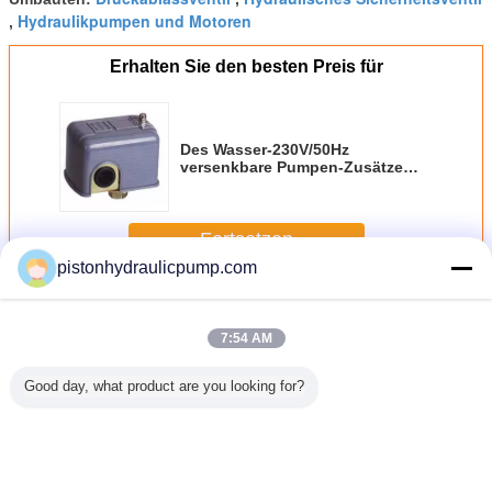
Hydraulikpumpen und Motoren
,
Erhalten Sie den besten Preis für
Des Wasser-230V/50Hz
versenkbare Pumpen-Zusätze
Pumpen-des Druckschalter-BSK-
2
Fortsetzen
pistonhydraulicpump.com
Hydraulische Pumpenteile
Mehr
7:54 AM
Good day, what product are you looking for?
ikpumpe-
Hydraulikpumpe
Hydraulische Teil-
Hydraulikpumpen
Winden
zteil-
Lindes zerteilt
Hydraulikpumpe-
und-motoren
Hydrauli
s-Platte
Kolben-
Reparatur-Sets
KOMATSU
Zylinderblock
des Bagger-
PC200-7
HPR90 HPR75
HPV102 für
Schwenkmotor