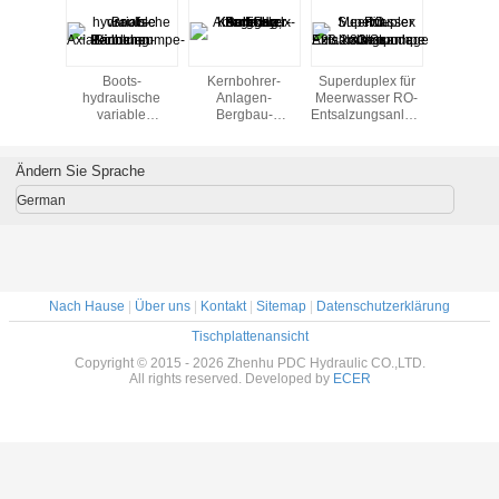
Boots-
Kernbohrer-
Superduplex für
Boot
hydraulische
Anlagen-
Meerwasser RO-
hydraul
variable
Bergbau-
Entsalzungsanlage
varia
Axialkolbenpumpe-
Bohrung, vertikale
Axialkolbenpumpe
Axialkolb
Bändchen
Kernbohrer-
23.2m3/Stunde
Bändc
Perbunan-
Anlage Hydx-5C
80bar
Perbu
Ändern Sie Sprache
Dichtung
Dicht
German
Nach Hause
|
Über uns
|
Kontakt
|
Sitemap
|
Datenschutzerklärung
Tischplattenansicht
Copyright © 2015 - 2026 Zhenhu PDC Hydraulic CO.,LTD.
All rights reserved. Developed by
ECER