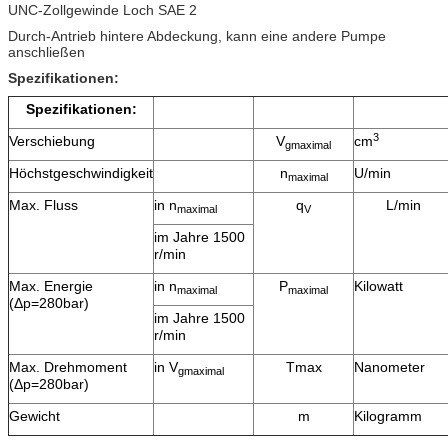
UNC-Zollgewinde Loch SAE 2
Durch-Antrieb hintere Abdeckung, kann eine andere Pumpe
anschließen
Spezifikationen:
Spezifikationen:
3
Verschiebung
V
cm
gmaximal
Höchstgeschwindigkeit
n
U/min
maximal
Max. Fluss
in n
q
L/min
maximal
V
im Jahre 1500
r/min
Max. Energie
in n
P
Kilowatt
maximal
maximal
(Δp=280bar)
im Jahre 1500
r/min
Max. Drehmoment
in V
Tmax
Nanometer
gmaximal
(Δp=280bar)
Gewicht
m
Kilogramm